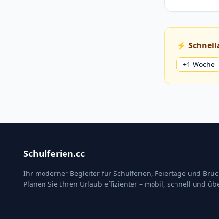
⚡ Schnell
+1 Woche
Schulferien.cc
Ihr moderner Begleiter für Schulferien, Feiertage und Brü
Planen Sie Ihren Urlaub effizienter – mobil, schnell und übe