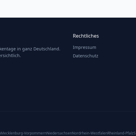
Rechtliches
Impressum
ckentage in ganz Deutschland.
rsichtlich.
Datenschutz
n
Mecklenburg-Vorpommern
Niedersachsen
Nordrhein-Westfalen
Rheinland-Pfalz
S