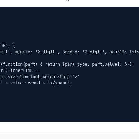
DE', {

git', minute: '2-digit', second: '2-digit', hour12: fals
(function(part) { return [part.type, part.value]; }));

r').innerHTML = 

nt-size:2em;font-weight:bold;">' 

' + value.second + '</span>';
