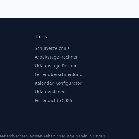
Tools
Schulverzeichnis
Arbeitstage-Rechner
Urlaubstage-Rechner
Ferienüberschneidung
Kalender-Konfigurator
Urlaubsplaner
Feriendichte 2026
aarland
Sachsen
Sachsen-Anhalt
Schleswig-Holstein
Thüringen