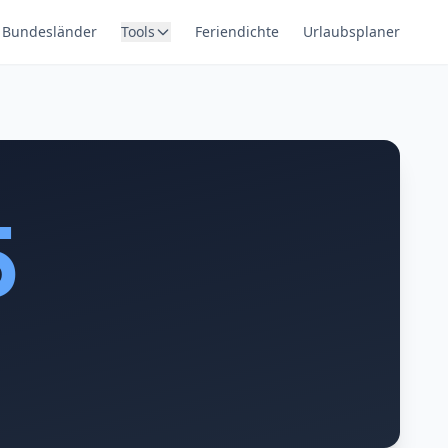
Bundesländer
Tools
Feriendichte
Urlaubsplaner
5