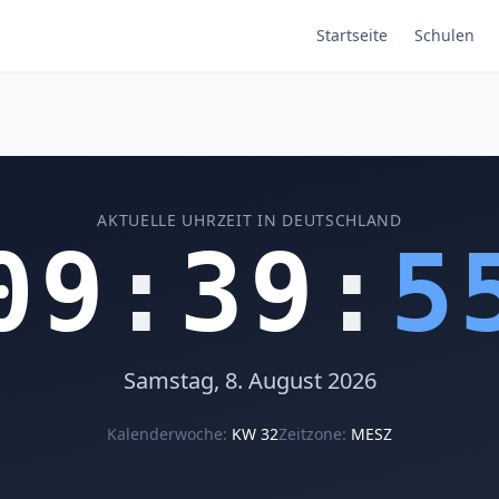
Startseite
Schulen
AKTUELLE UHRZEIT IN DEUTSCHLAND
09
:
39
:
5
Samstag, 8. August 2026
Kalenderwoche:
KW 32
Zeitzone:
MESZ