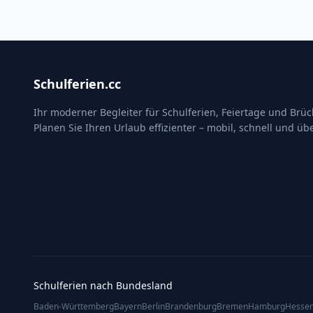
Schulferien.cc
Ihr moderner Begleiter für Schulferien, Feiertage und Brü
Planen Sie Ihren Urlaub effizienter – mobil, schnell und übe
Schulferien nach Bundesland
Baden-Württemberg
Bayern
Berlin
Brandenburg
Bremen
Hamburg
Hesse