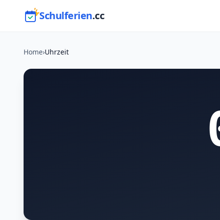
Schulferien
.cc
Home
›
Uhrzeit