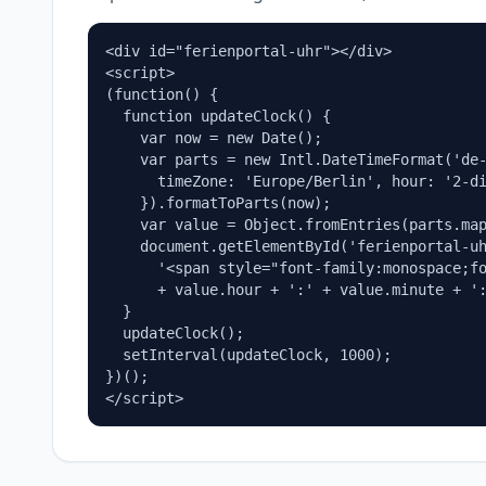
<div id="ferienportal-uhr"></div>

<script>

(function() {

  function updateClock() {

    var now = new Date();

    var parts = new Intl.DateTimeFormat('de-
      timeZone: 'Europe/Berlin', hour: '2-di
    }).formatToParts(now);

    var value = Object.fromEntries(parts.map
    document.getElementById('ferienportal-uh
      '<span style="font-family:monospace;fo
      + value.hour + ':' + value.minute + ':
  }

  updateClock();

  setInterval(updateClock, 1000);

})();

</script>