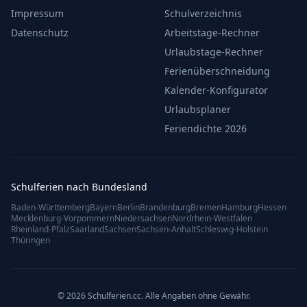
Impressum
Schulverzeichnis
Datenschutz
Arbeitstage-Rechner
Urlaubstage-Rechner
Ferienüberschneidung
Kalender-Konfigurator
Urlaubsplaner
Feriendichte 2026
Schulferien nach Bundesland
Baden-Württemberg
Bayern
Berlin
Brandenburg
Bremen
Hamburg
Hessen
Mecklenburg-Vorpommern
Niedersachsen
Nordrhein-Westfalen
Rheinland-Pfalz
Saarland
Sachsen
Sachsen-Anhalt
Schleswig-Holstein
Thüringen
© 2026 Schulferien.cc. Alle Angaben ohne Gewähr.