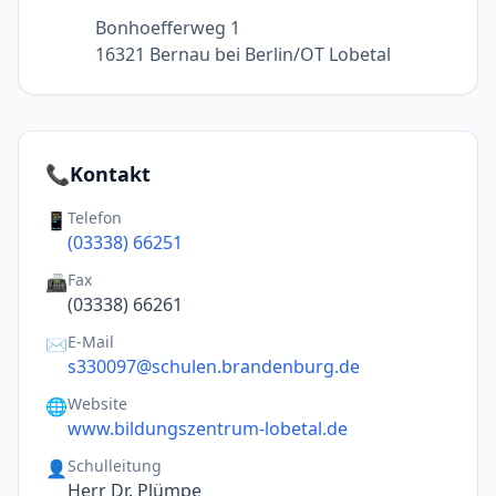
Bonhoefferweg 1
16321 Bernau bei Berlin/OT Lobetal
📞
Kontakt
Telefon
📱
(03338) 66251
Fax
📠
(03338) 66261
E-Mail
✉️
s330097@schulen.brandenburg.de
Website
🌐
www.bildungszentrum-lobetal.de
Schulleitung
👤
Herr Dr. Plümpe