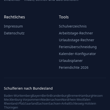
Rechtliches
Tools
Impressum
Schulverzeichnis
Datenschutz
Arbeitstage-Rechner
Urlaubstage-Rechner
Ferienüberschneidung
Kalender-Konfigurator
Urlaubsplaner
Feriendichte 2026
Schulferien nach Bundesland
Baden-Württemberg
Bayern
Berlin
Brandenburg
Bremen
Hamburg
Hessen
Mecklenburg-Vorpommern
Niedersachsen
Nordrhein-Westfalen
Rheinland-Pfalz
Saarland
Sachsen
Sachsen-Anhalt
Schleswig-Holstein
Thüringen