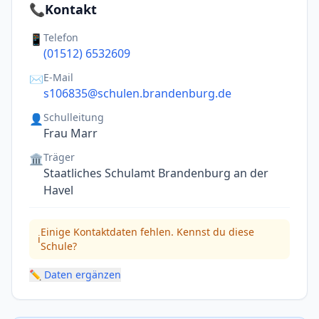
📞
Kontakt
Telefon
📱
(01512) 6532609
E-Mail
✉️
s106835@schulen.brandenburg.de
Schulleitung
👤
Frau Marr
Träger
🏛️
Staatliches Schulamt Brandenburg an der
Havel
Einige Kontaktdaten fehlen. Kennst du diese
ℹ️
Schule?
✏️ Daten ergänzen