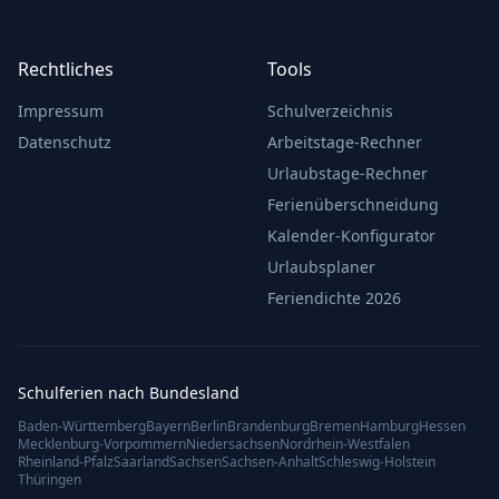
Rechtliches
Tools
Impressum
Schulverzeichnis
Datenschutz
Arbeitstage-Rechner
Urlaubstage-Rechner
Ferienüberschneidung
Kalender-Konfigurator
Urlaubsplaner
Feriendichte 2026
Schulferien nach Bundesland
Baden-Württemberg
Bayern
Berlin
Brandenburg
Bremen
Hamburg
Hessen
Mecklenburg-Vorpommern
Niedersachsen
Nordrhein-Westfalen
Rheinland-Pfalz
Saarland
Sachsen
Sachsen-Anhalt
Schleswig-Holstein
Thüringen