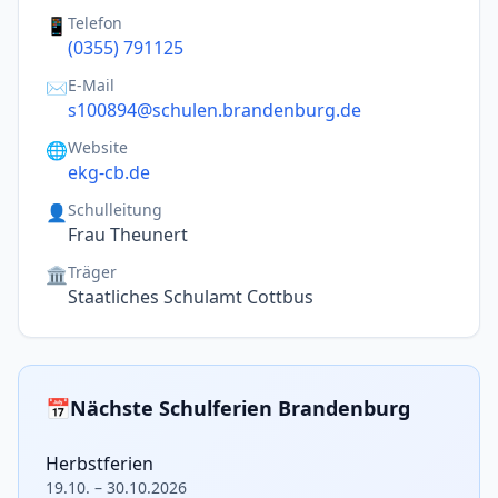
Telefon
📱
(0355) 791125
E-Mail
✉️
s100894@schulen.brandenburg.de
Website
🌐
ekg-cb.de
Schulleitung
👤
Frau Theunert
Träger
🏛️
Staatliches Schulamt Cottbus
📅
Nächste Schulferien Brandenburg
Herbstferien
19.10. – 30.10.2026