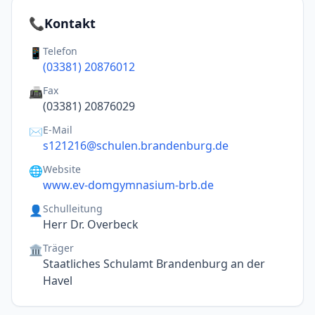
📞
Kontakt
Telefon
📱
(03381) 20876012
Fax
📠
(03381) 20876029
E-Mail
✉️
s121216@schulen.brandenburg.de
Website
🌐
www.ev-domgymnasium-brb.de
Schulleitung
👤
Herr Dr. Overbeck
Träger
🏛️
Staatliches Schulamt Brandenburg an der
Havel