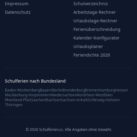
Impressum
Schulverzeichnis
Datenschutz
Arbeitstage-Rechner
Urlaubstage-Rechner
Ferienüberschneidung
Kalender-Konfigurator
Urlaubsplaner
Feriendichte 2026
Schulferien nach Bundesland
Baden-Württemberg
Bayern
Berlin
Brandenburg
Bremen
Hamburg
Hessen
Mecklenburg-Vorpommern
Niedersachsen
Nordrhein-Westfalen
Rheinland-Pfalz
Saarland
Sachsen
Sachsen-Anhalt
Schleswig-Holstein
Thüringen
© 2026 Schulferien.cc. Alle Angaben ohne Gewähr.