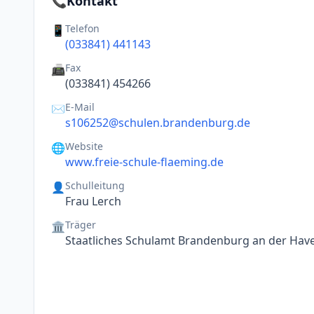
📞
Kontakt
Telefon
📱
(033841) 441143
Fax
📠
(033841) 454266
E-Mail
✉️
s106252@schulen.brandenburg.de
Website
🌐
www.freie-schule-flaeming.de
Schulleitung
👤
Frau Lerch
Träger
🏛️
Staatliches Schulamt Brandenburg an der Have