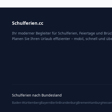
Schulferien.cc
Ihr moderner Begleiter für Schulferien, Feiertage und Brü
Planen Sie Ihren Urlaub effizienter – mobil, schnell und übe
Schulferien nach Bundesland
Baden-Württemberg
Bayern
Berlin
Brandenburg
Bremen
Hamburg
Hesse