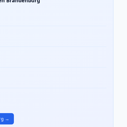
ien Brandenburg
urg →