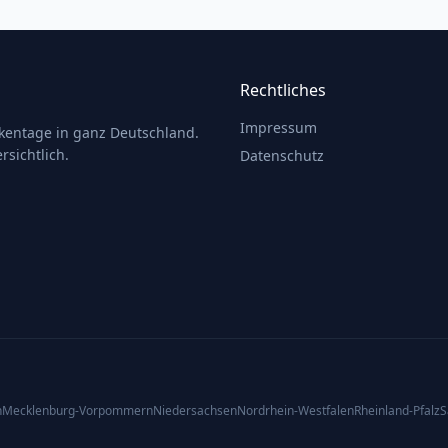
Rechtliches
Impressum
ckentage in ganz Deutschland.
rsichtlich.
Datenschutz
n
Mecklenburg-Vorpommern
Niedersachsen
Nordrhein-Westfalen
Rheinland-Pfalz
S