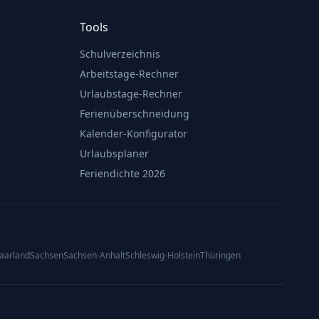
Tools
Schulverzeichnis
Arbeitstage-Rechner
Urlaubstage-Rechner
Ferienüberschneidung
Kalender-Konfigurator
Urlaubsplaner
Feriendichte 2026
aarland
Sachsen
Sachsen-Anhalt
Schleswig-Holstein
Thüringen