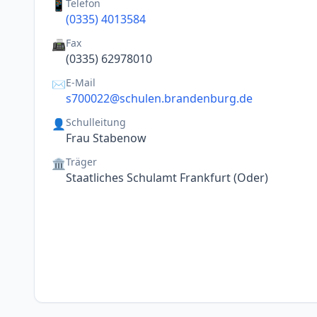
Telefon
📱
(0335) 4013584
Fax
📠
(0335) 62978010
E-Mail
✉️
s700022@schulen.brandenburg.de
Schulleitung
👤
Frau Stabenow
Träger
🏛️
Staatliches Schulamt Frankfurt (Oder)