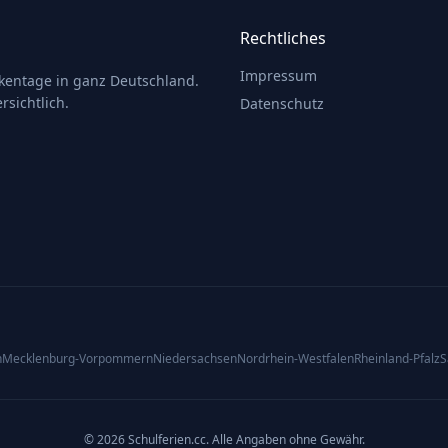
Rechtliches
Impressum
ckentage in ganz Deutschland.
rsichtlich.
Datenschutz
n
Mecklenburg-Vorpommern
Niedersachsen
Nordrhein-Westfalen
Rheinland-Pfalz
S
© 2026 Schulferien.cc. Alle Angaben ohne Gewähr.