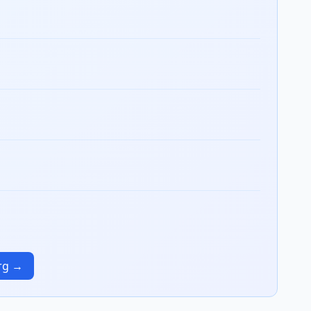
urg →