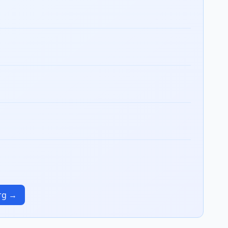
urg →