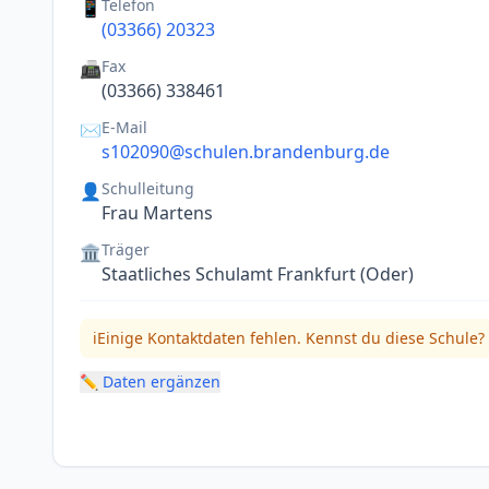
Telefon
📱
(03366) 20323
Fax
📠
(03366) 338461
E-Mail
✉️
s102090@schulen.brandenburg.de
Schulleitung
👤
Frau Martens
Träger
🏛️
Staatliches Schulamt Frankfurt (Oder)
ℹ️
Einige Kontaktdaten fehlen. Kennst du diese Schule?
✏️ Daten ergänzen