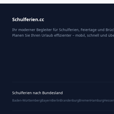
Schulferien.cc
Ihr moderner Begleiter für Schulferien, Feiertage und Brü
Planen Sie Ihren Urlaub effizienter – mobil, schnell und übe
Schulferien nach Bundesland
Baden-Württemberg
Bayern
Berlin
Brandenburg
Bremen
Hamburg
Hesse