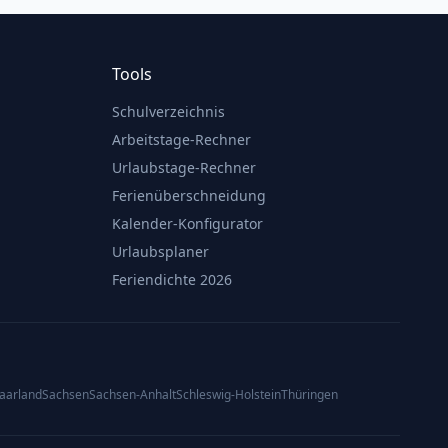
Tools
Schulverzeichnis
Arbeitstage-Rechner
Urlaubstage-Rechner
Ferienüberschneidung
Kalender-Konfigurator
Urlaubsplaner
Feriendichte 2026
aarland
Sachsen
Sachsen-Anhalt
Schleswig-Holstein
Thüringen