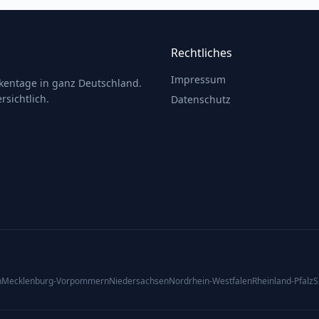
Rechtliches
Impressum
ckentage in ganz Deutschland.
rsichtlich.
Datenschutz
n
Mecklenburg-Vorpommern
Niedersachsen
Nordrhein-Westfalen
Rheinland-Pfalz
S