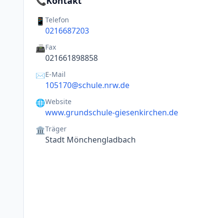
📞
Kontakt
Telefon
📱
0216687203
Fax
📠
021661898858
E-Mail
✉️
105170@schule.nrw.de
Website
🌐
www.grundschule-giesenkirchen.de
Träger
🏛️
Stadt Mönchengladbach