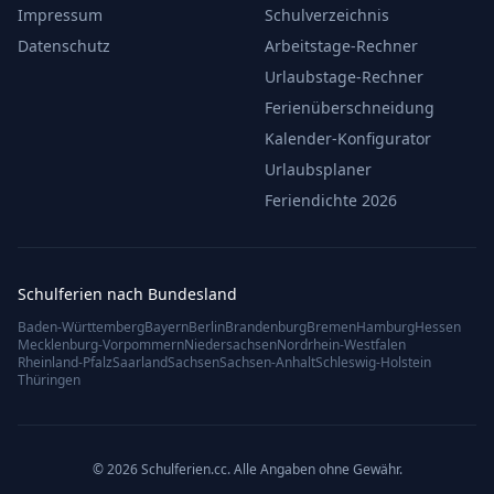
Impressum
Schulverzeichnis
Datenschutz
Arbeitstage-Rechner
Urlaubstage-Rechner
Ferienüberschneidung
Kalender-Konfigurator
Urlaubsplaner
Feriendichte 2026
Schulferien nach Bundesland
Baden-Württemberg
Bayern
Berlin
Brandenburg
Bremen
Hamburg
Hessen
Mecklenburg-Vorpommern
Niedersachsen
Nordrhein-Westfalen
Rheinland-Pfalz
Saarland
Sachsen
Sachsen-Anhalt
Schleswig-Holstein
Thüringen
© 2026 Schulferien.cc. Alle Angaben ohne Gewähr.