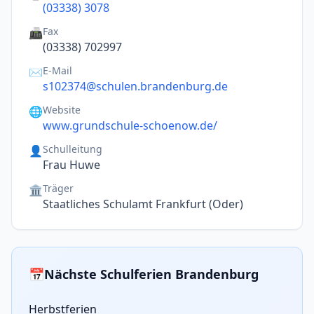
(03338) 3078
Fax
📠
(03338) 702997
E-Mail
✉️
s102374@schulen.brandenburg.de
Website
🌐
www.grundschule-schoenow.de/
Schulleitung
👤
Frau Huwe
Träger
🏛️
Staatliches Schulamt Frankfurt (Oder)
📅
Nächste Schulferien Brandenburg
Herbstferien