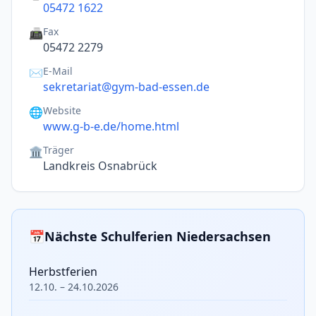
05472 1622
Fax
📠
05472 2279
E-Mail
✉️
sekretariat@gym-bad-essen.de
Website
🌐
www.g-b-e.de/home.html
Träger
🏛️
Landkreis Osnabrück
📅
Nächste Schulferien Niedersachsen
Herbstferien
12.10. – 24.10.2026