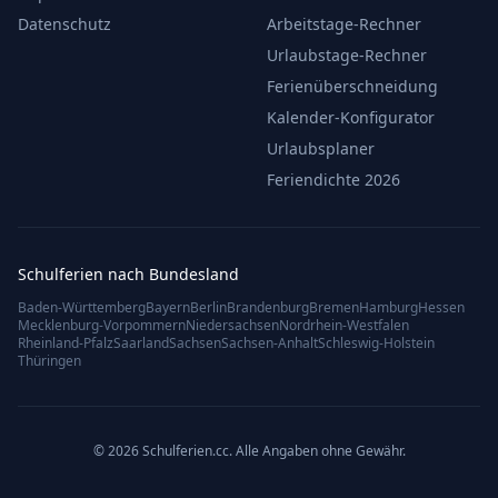
Datenschutz
Arbeitstage-Rechner
Urlaubstage-Rechner
Ferienüberschneidung
Kalender-Konfigurator
Urlaubsplaner
Feriendichte 2026
Schulferien nach Bundesland
Baden-Württemberg
Bayern
Berlin
Brandenburg
Bremen
Hamburg
Hessen
Mecklenburg-Vorpommern
Niedersachsen
Nordrhein-Westfalen
Rheinland-Pfalz
Saarland
Sachsen
Sachsen-Anhalt
Schleswig-Holstein
Thüringen
© 2026 Schulferien.cc. Alle Angaben ohne Gewähr.