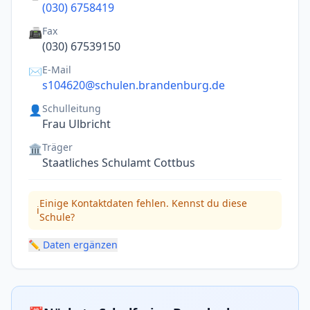
(030) 6758419
Fax
📠
(030) 67539150
E-Mail
✉️
s104620@schulen.brandenburg.de
Schulleitung
👤
Frau Ulbricht
Träger
🏛️
Staatliches Schulamt Cottbus
Einige Kontaktdaten fehlen. Kennst du diese
ℹ️
Schule?
✏️ Daten ergänzen