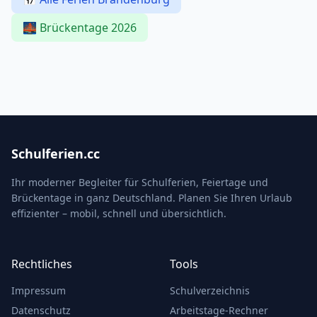
🌉 Brückentage 2026
Schulferien.cc
Ihr moderner Begleiter für Schulferien, Feiertage und
Brückentage in ganz Deutschland. Planen Sie Ihren Urlaub
effizienter – mobil, schnell und übersichtlich.
Rechtliches
Tools
Impressum
Schulverzeichnis
Datenschutz
Arbeitstage-Rechner