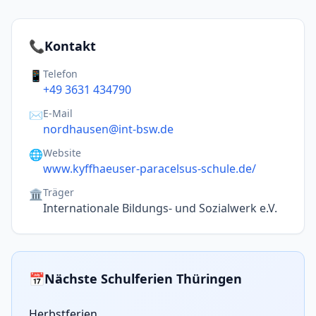
📞
Kontakt
Telefon
📱
+49 3631 434790
E-Mail
✉️
nordhausen@int-bsw.de
Website
🌐
www.kyffhaeuser-paracelsus-schule.de/
Träger
🏛️
Internationale Bildungs- und Sozialwerk e.V.
📅
Nächste Schulferien Thüringen
Herbstferien