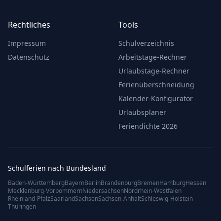
Rechtliches
Tools
Impressum
Schulverzeichnis
Datenschutz
Arbeitstage-Rechner
Urlaubstage-Rechner
Ferienüberschneidung
Kalender-Konfigurator
Urlaubsplaner
Feriendichte 2026
Schulferien nach Bundesland
Baden-Württemberg
Bayern
Berlin
Brandenburg
Bremen
Hamburg
Hessen
Mecklenburg-Vorpommern
Niedersachsen
Nordrhein-Westfalen
Rheinland-Pfalz
Saarland
Sachsen
Sachsen-Anhalt
Schleswig-Holstein
Thüringen