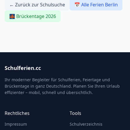
← Zurück zur Schulsuche
📅 Alle Ferien Berlin
🌉 Brückentage 2026
Schulferien.cc
Ihr moderner Begleiter für Schulferien, Feiertage und
Brückentage in ganz Deutschland. Planen Sie Ihren Urlaub
effizienter – mobil, schnell und übersichtlich.
Rechtliches
Tools
Impressum
Schulverzeichnis