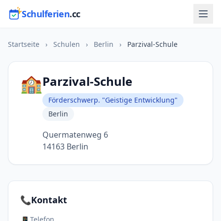
Schulferien
.cc
Startseite
›
Schulen
›
Berlin
›
Parzival-Schule
🏫
Parzival-Schule
Förderschwerp. "Geistige Entwicklung"
Berlin
Quermatenweg 6
14163 Berlin
📞
Kontakt
Telefon
📱