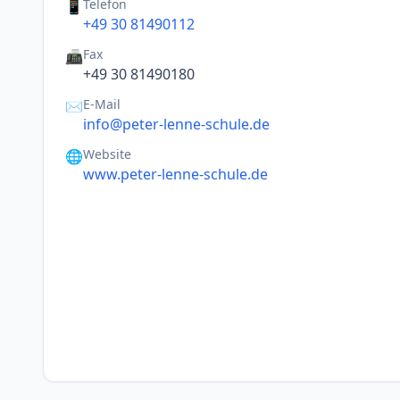
Telefon
📱
+49 30 81490112
Fax
📠
+49 30 81490180
E-Mail
✉️
info@peter-lenne-schule.de
Website
🌐
www.peter-lenne-schule.de