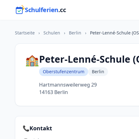
Schulferien
.cc
Startseite
›
Schulen
›
Berlin
›
Peter-Lenné-Schule (O
🏫
Peter-Lenné-Schule 
Oberstufenzentrum
Berlin
Hartmannsweilerweg 29
14163 Berlin
📞
Kontakt