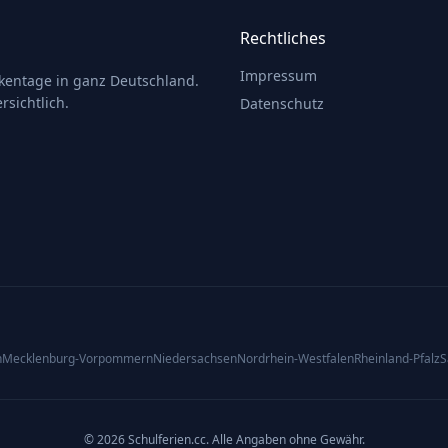
Rechtliches
Impressum
ckentage in ganz Deutschland.
rsichtlich.
Datenschutz
n
Mecklenburg-Vorpommern
Niedersachsen
Nordrhein-Westfalen
Rheinland-Pfalz
S
© 2026 Schulferien.cc. Alle Angaben ohne Gewähr.