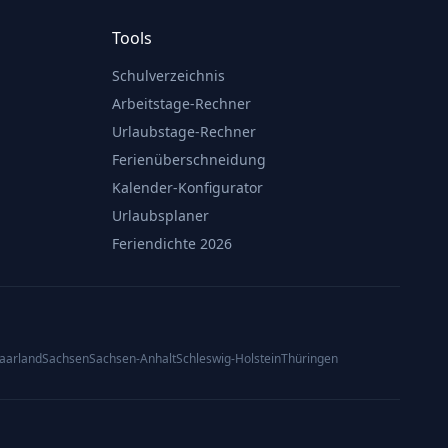
Tools
Schulverzeichnis
Arbeitstage-Rechner
Urlaubstage-Rechner
Ferienüberschneidung
Kalender-Konfigurator
Urlaubsplaner
Feriendichte 2026
aarland
Sachsen
Sachsen-Anhalt
Schleswig-Holstein
Thüringen