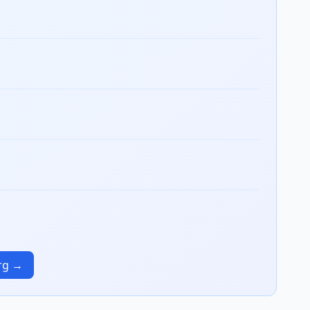
urg →