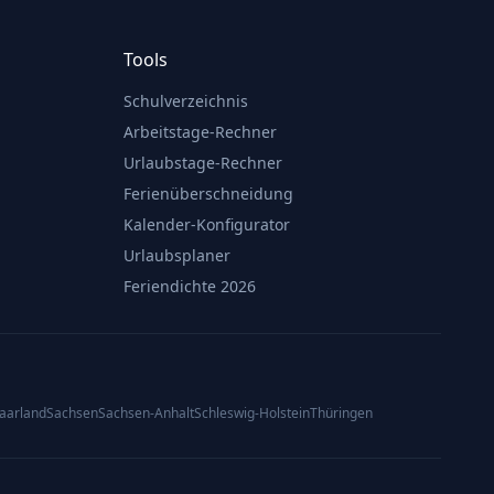
Tools
Schulverzeichnis
Arbeitstage-Rechner
Urlaubstage-Rechner
Ferienüberschneidung
Kalender-Konfigurator
Urlaubsplaner
Feriendichte 2026
aarland
Sachsen
Sachsen-Anhalt
Schleswig-Holstein
Thüringen