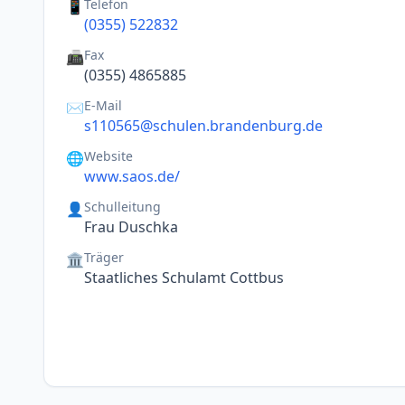
Telefon
📱
(0355) 522832
Fax
📠
(0355) 4865885
E-Mail
✉️
s110565@schulen.brandenburg.de
Website
🌐
www.saos.de/
Schulleitung
👤
Frau Duschka
Träger
🏛️
Staatliches Schulamt Cottbus