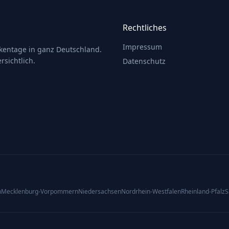
Rechtliches
Impressum
ckentage in ganz Deutschland.
rsichtlich.
Datenschutz
n
Mecklenburg-Vorpommern
Niedersachsen
Nordrhein-Westfalen
Rheinland-Pfalz
S