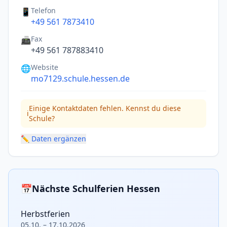
Telefon
📱
+49 561 7873410
Fax
📠
+49 561 787883410
Website
🌐
mo7129.schule.hessen.de
Einige Kontaktdaten fehlen. Kennst du diese
ℹ️
Schule?
✏️ Daten ergänzen
📅
Nächste Schulferien Hessen
Herbstferien
05.10. – 17.10.2026