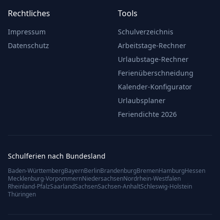
Rechtliches
Tools
Impressum
Schulverzeichnis
Datenschutz
Arbeitstage-Rechner
Urlaubstage-Rechner
Ferienüberschneidung
Kalender-Konfigurator
Urlaubsplaner
Feriendichte 2026
Schulferien nach Bundesland
Baden-Württemberg
Bayern
Berlin
Brandenburg
Bremen
Hamburg
Hessen
Mecklenburg-Vorpommern
Niedersachsen
Nordrhein-Westfalen
Rheinland-Pfalz
Saarland
Sachsen
Sachsen-Anhalt
Schleswig-Holstein
Thüringen