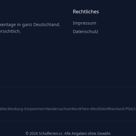
Rechtliches
Impressum
ckentage in ganz Deutschland.
rsichtlich.
Datenschutz
n
Mecklenburg-Vorpommern
Niedersachsen
Nordrhein-Westfalen
Rheinland-Pfalz
S
© 2026 Schulferien.cc. Alle Angaben ohne Gewähr.