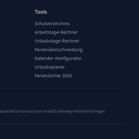
Tools
Schulverzeichnis
Arbeitstage-Rechner
Urlaubstage-Rechner
Ferienüberschneidung
Kalender-Konfigurator
Urlaubsplaner
Feriendichte 2026
aarland
Sachsen
Sachsen-Anhalt
Schleswig-Holstein
Thüringen