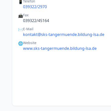
Telefon
📱
039322/2970
Fax
📠
039322/45164
E-Mail
✉️
kontakt@sks-tangermuende.bildung-lsa.de
Website
🌐
www.sks-tangermuende.bildung-lsa.de