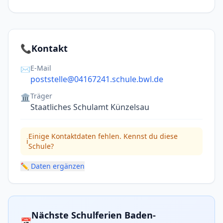
📞
Kontakt
E-Mail
✉️
poststelle@04167241.schule.bwl.de
Träger
🏛️
Staatliches Schulamt Künzelsau
Einige Kontaktdaten fehlen. Kennst du diese
ℹ️
Schule?
✏️ Daten ergänzen
Nächste Schulferien Baden-
📅