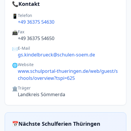
📞
Kontakt
Telefon
📱
+49 36375 54630
Fax
📠
+49 36375 54650
E-Mail
✉️
gs.kindelbrueck@schulen-soem.de
Website
🌐
www.schulportal-thueringen.de/web/guest/s
chools/overview?tspi=625
Träger
🏛️
Landkreis Sömmerda
📅
Nächste Schulferien Thüringen