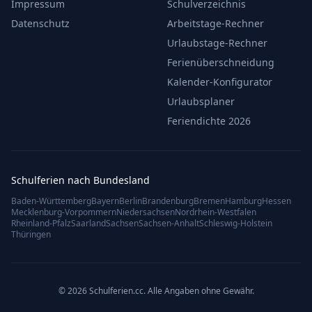
Impressum
Schulverzeichnis
Datenschutz
Arbeitstage-Rechner
Urlaubstage-Rechner
Ferienüberschneidung
Kalender-Konfigurator
Urlaubsplaner
Feriendichte 2026
Schulferien nach Bundesland
Baden-Württemberg
Bayern
Berlin
Brandenburg
Bremen
Hamburg
Hessen
Mecklenburg-Vorpommern
Niedersachsen
Nordrhein-Westfalen
Rheinland-Pfalz
Saarland
Sachsen
Sachsen-Anhalt
Schleswig-Holstein
Thüringen
© 2026 Schulferien.cc. Alle Angaben ohne Gewähr.