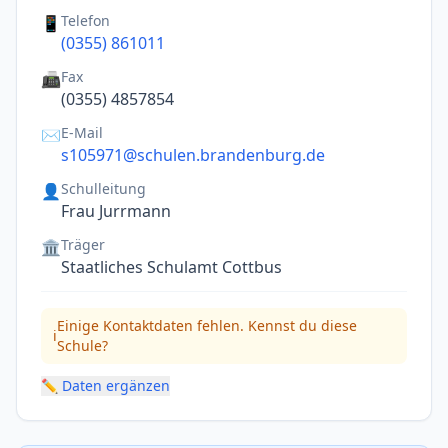
Telefon
📱
(0355) 861011
Fax
📠
(0355) 4857854
E-Mail
✉️
s105971@schulen.brandenburg.de
Schulleitung
👤
Frau Jurrmann
Träger
🏛️
Staatliches Schulamt Cottbus
Einige Kontaktdaten fehlen. Kennst du diese
ℹ️
Schule?
✏️ Daten ergänzen