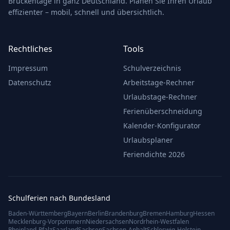
Brückentage in ganz Deutschland. Planen Sie Ihren Urlaub
effizienter – mobil, schnell und übersichtlich.
Rechtliches
Tools
Impressum
Schulverzeichnis
Datenschutz
Arbeitstage-Rechner
Urlaubstage-Rechner
Ferienüberschneidung
Kalender-Konfigurator
Urlaubsplaner
Feriendichte 2026
Schulferien nach Bundesland
Baden-Württemberg
Bayern
Berlin
Brandenburg
Bremen
Hamburg
Hessen
Mecklenburg-Vorpommern
Niedersachsen
Nordrhein-Westfalen
Rheinland-Pfalz
Saarland
Sachsen
Sachsen-Anhalt
Schleswig-Holstein