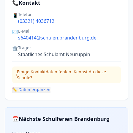
📞
Kontakt
Telefon
📱
(03321) 4036712
E-Mail
✉️
s640414@schulen.brandenburg.de
Träger
🏛️
Staatliches Schulamt Neuruppin
Einige Kontaktdaten fehlen. Kennst du diese
ℹ️
Schule?
✏️ Daten ergänzen
📅
Nächste Schulferien Brandenburg