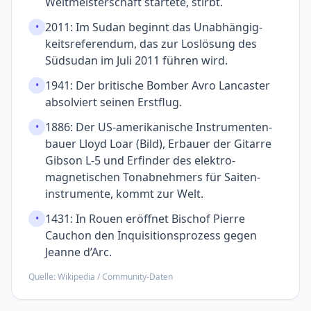
Welt­meister­schaft startete, stirbt.
2011: Im Sudan beginnt das Unabhängig­
•
keits­referendum, das zur Los­lösung des
Südsudan im Juli 2011 führen wird.
1941: Der britische Bomber Avro Lancaster
•
absolviert seinen Erst­flug.
1886: Der US-amerikanische Instrumenten­
•
bauer Lloyd Loar (Bild), Erbauer der Gitarre
Gibson L-5 und Erfinder des elektro­
magnetischen Ton­abnehmers für Saiten­
instrumente, kommt zur Welt.
1431: In Rouen eröffnet Bischof Pierre
•
Cauchon den Inquisitions­prozess gegen
Jeanne d’Arc.
Quelle: Wikipedia / Community-Daten