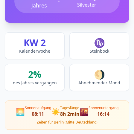
•
Silvester
Jahres
KW 2
♑
Kalenderwoche
Steinbock
2%
🌖
des Jahres vergangen
Abnehmender Mond
Sonnenaufgang
Tageslänge
Sonnenuntergang
🌅
☀️
🌇
08:11
8h 2min
16:14
Zeiten für Berlin (Mitte Deutschland)