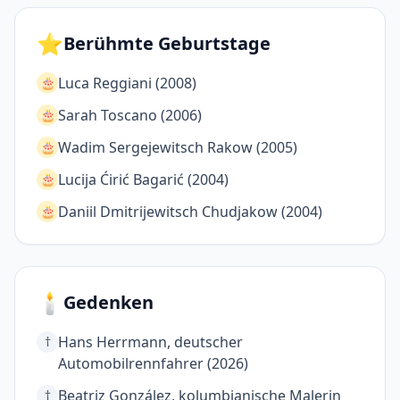
⭐
Berühmte Geburtstage
Luca Reggiani (2008)
🎂
Sarah Toscano (2006)
🎂
Wadim Sergejewitsch Rakow (2005)
🎂
Lucija Ćirić Bagarić (2004)
🎂
Daniil Dmitrijewitsch Chudjakow (2004)
🎂
🕯️
Gedenken
Hans Herrmann, deutscher
†
Automobilrennfahrer (2026)
Beatriz González, kolumbianische Malerin
†