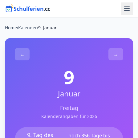
Schulferien
.cc
Home
›
Kalender
›
9. Januar
←
→
9
Januar
Freitag
Kalenderangaben für 2026
9. Tag des
noch 356 Tage bis