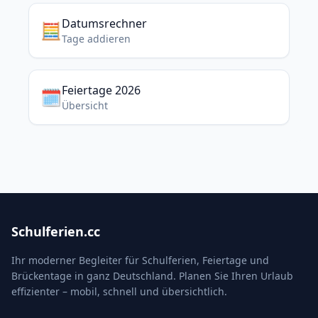
Datumsrechner
🧮
Tage addieren
Feiertage 2026
🗓️
Übersicht
Schulferien.cc
Ihr moderner Begleiter für Schulferien, Feiertage und
Brückentage in ganz Deutschland. Planen Sie Ihren Urlaub
effizienter – mobil, schnell und übersichtlich.