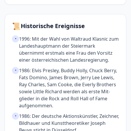
📜
Historische Ereignisse
1996: Mit der Wahl von Waltraud Klasnic zum
•
Landes­haupt­mann der Steiermark
übernimmt erstmals eine Frau den Vorsitz
einer öster­reichi­schen Landes­regierung.
1986: Elvis Presley, Buddy Holly, Chuck Berry,
•
Fats Domino, James Brown, Jerry Lee Lewis,
Ray Charles, Sam Cooke, die Everly Brothers
sowie Little Richard werden als erste Mit­
glieder in die Rock and Roll Hall of Fame
aufgenommen.
1986: Der deutsche Aktions­künstler, Zeichner,
•
Bildhauer und Kunst­theoretiker Joseph
Beuys stirbt in Düsseldorf.