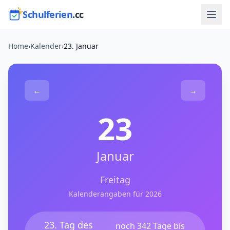
Schulferien
.cc
Home
›
Kalender
›
23. Januar
←
→
23
Januar
Freitag
Kalenderangaben für 2026
23. Tag des
noch 342 Tage bis