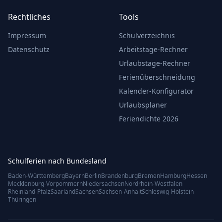
Rechtliches
Tools
Impressum
Schulverzeichnis
Datenschutz
Arbeitstage-Rechner
Urlaubstage-Rechner
Ferienüberschneidung
Kalender-Konfigurator
Urlaubsplaner
Feriendichte 2026
Schulferien nach Bundesland
Baden-Württemberg
Bayern
Berlin
Brandenburg
Bremen
Hamburg
Hessen
Mecklenburg-Vorpommern
Niedersachsen
Nordrhein-Westfalen
Rheinland-Pfalz
Saarland
Sachsen
Sachsen-Anhalt
Schleswig-Holstein
Thüringen