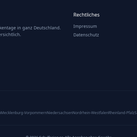
Rechtliches
Impressum
ckentage in ganz Deutschland.
rsichtlich.
Datenschutz
n
Mecklenburg-Vorpommern
Niedersachsen
Nordrhein-Westfalen
Rheinland-Pfalz
S