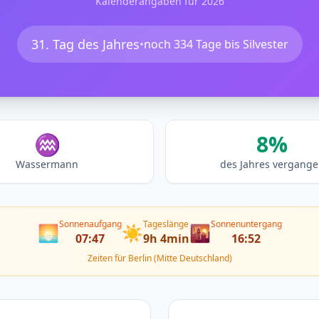
Kalenderangaben für 2026
31. Tag des Jahres
•
noch 334 Tage bis Silvester
♒
8%
Wassermann
des Jahres vergang
Sonnenaufgang
Tageslänge
Sonnenuntergang
🌅
☀️
🌇
07:47
9h 4min
16:52
Zeiten für Berlin (Mitte Deutschland)