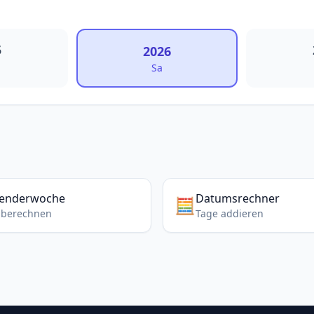
5
2026
Sa
lenderwoche
Datumsrechner
🧮
berechnen
Tage addieren