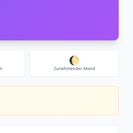
🌔
en
Zunehmender Mond