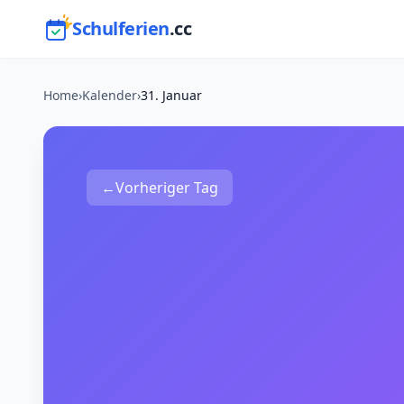
Schulferien
.cc
Home
›
Kalender
›
31. Januar
←
Vorheriger Tag