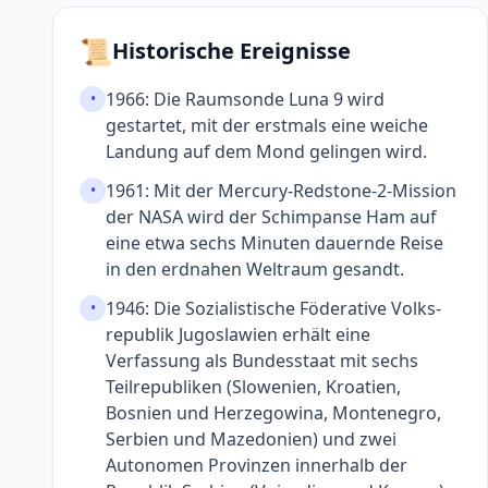
📜
Historische Ereignisse
1966: Die Raumsonde Luna 9 wird
•
gestartet, mit der erst­mals eine weiche
Landung auf dem Mond gelingen wird.
1961: Mit der Mercury-Redstone-2-Mission
•
der NASA wird der Schim­panse Ham auf
eine etwa sechs Minuten dauernde Reise
in den erd­nahen Welt­raum gesandt.
1946: Die Sozialistische Föderative Volks­
•
republik Jugo­slawien erhält eine
Verfassung als Bundes­staat mit sechs
Teilrepubliken (Slowenien, Kroatien,
Bosnien und Herzegowina, Montenegro,
Serbien und Mazedonien) und zwei
Autonomen Provinzen inner­halb der