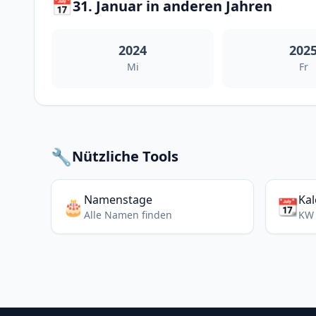
📅
31. Januar in anderen Jahren
2024
202
Mi
Fr
🔧
Nützliche Tools
Namenstage
Ka
🎂
📆
Alle Namen finden
KW 