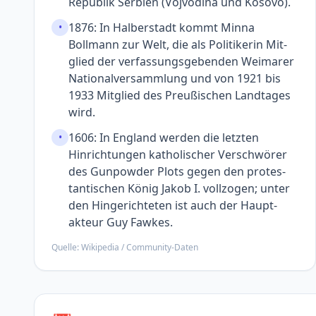
Republik Serbien (Vojvodina und Kosovo).
1876: In Halberstadt kommt Minna
•
Bollmann zur Welt, die als Politikerin Mit­
glied der verfassungs­gebenden Weimarer
National­versammlung und von 1921 bis
1933 Mit­glied des Preußischen Land­tages
wird.
1606: In England werden die letzten
•
Hinrichtungen katholischer Ver­schwörer
des Gunpowder Plots gegen den protes­
tantischen König Jakob I. voll­zogen; unter
den Hinge­richteten ist auch der Haupt­
akteur Guy Fawkes.
Quelle: Wikipedia / Community-Daten