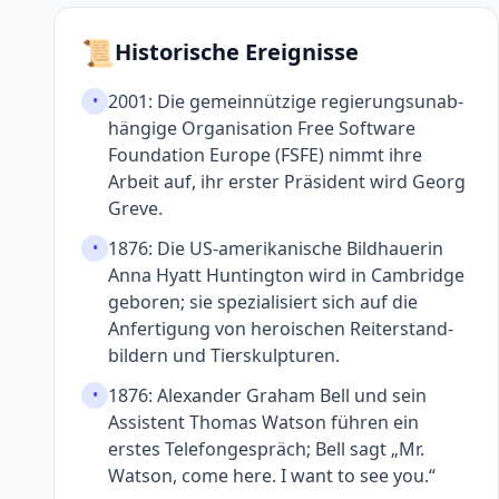
📜
Historische Ereignisse
2001: Die gemein­nützige regierungs­unab­
•
hängige Organi­sation Free Software
Foundation Europe (FSFE) nimmt ihre
Arbeit auf, ihr erster Präsident wird Georg
Greve.
1876: Die US-amerika­nische Bild­hauerin
•
Anna Hyatt Huntington wird in Cambridge
geboren; sie spezia­lisiert sich auf die
Anferti­gung von heroischen Reiter­stand­
bildern und Tierskulpturen.
1876: Alexander Graham Bell und sein
•
Assistent Thomas Watson führen ein
erstes Telefon­gespräch; Bell sagt „Mr.
Watson, come here. I want to see you.“