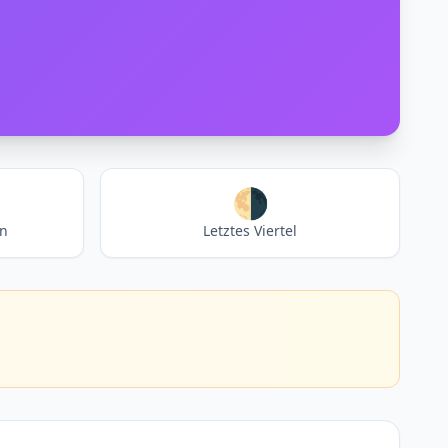
🌗
en
Letztes Viertel