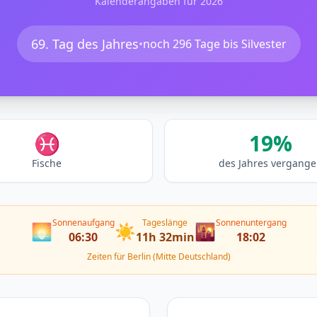
Kalenderangaben für 2026
69. Tag des Jahres
•
noch 296 Tage bis Silvester
♓
19%
Fische
des Jahres vergang
Sonnenaufgang
Tageslänge
Sonnenuntergang
🌅
☀️
🌇
06:30
11h 32min
18:02
Zeiten für Berlin (Mitte Deutschland)