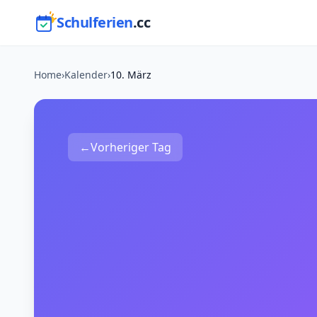
Schulferien
.cc
Home
›
Kalender
›
10. März
←
Vorheriger Tag