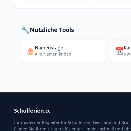
🔧
Nützliche Tools
Namenstage
Ka
🎂
📆
Alle Namen finden
KW 
Schulferien.cc
Ihr moderner Begleiter für Schulferien, Feiertage und Brü
Planen Sie Ihren Urlaub effizienter – mobil, schnell und übe