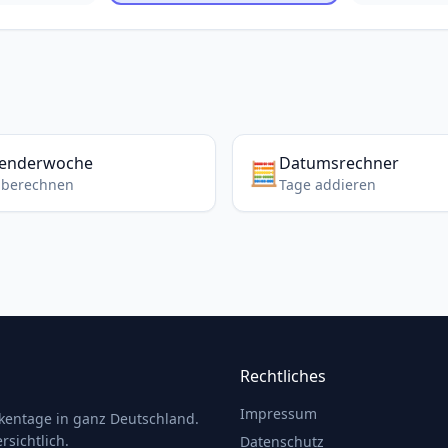
lenderwoche
Datumsrechner
🧮
berechnen
Tage addieren
Rechtliches
Impressum
ckentage in ganz Deutschland.
rsichtlich.
Datenschutz