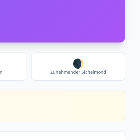
🌒
en
Zunehmender Sichelmond