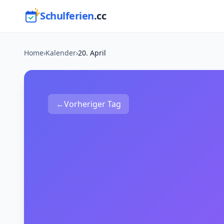
Schulferien
.cc
Home
›
Kalender
›
20. April
←
Vorheriger Tag