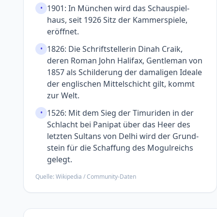
1901: In München wird das Schauspiel­
•
haus, seit 1926 Sitz der Kammer­spiele,
eröffnet.
1826: Die Schrift­stellerin Dinah Craik,
•
deren Roman John Halifax, Gentleman von
1857 als Schilderung der damaligen Ideale
der englischen Mittel­schicht gilt, kommt
zur Welt.
1526: Mit dem Sieg der Timuriden in der
•
Schlacht bei Panipat über das Heer des
letzten Sultans von Delhi wird der Grund­
stein für die Schaffung des Mogul­reichs
gelegt.
Quelle: Wikipedia / Community-Daten