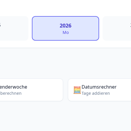
5
2026
Mo
lenderwoche
Datumsrechner
🧮
berechnen
Tage addieren