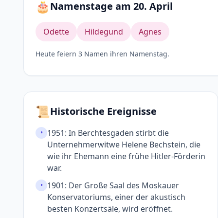
🎂
Namenstage am 20. April
Odette
Hildegund
Agnes
Heute feiern 3 Namen ihren Namenstag.
📜
Historische Ereignisse
1951: In Berchtes­gaden stirbt die
•
Unternehmer­witwe Helene Bech­stein, die
wie ihr Ehe­mann eine frühe Hitler-Förderin
war.
1901: Der Große Saal des Moskauer
•
Konservatoriums, einer der akustisch
besten Konzert­säle, wird eröffnet.