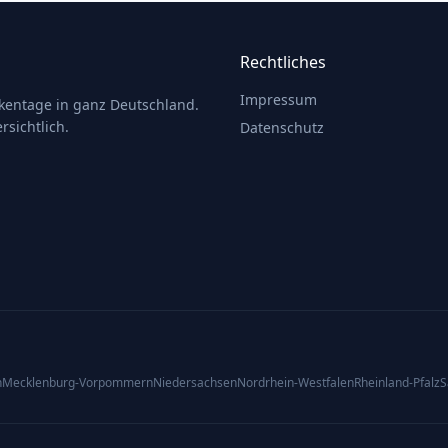
Rechtliches
Impressum
ckentage in ganz Deutschland.
rsichtlich.
Datenschutz
n
Mecklenburg-Vorpommern
Niedersachsen
Nordrhein-Westfalen
Rheinland-Pfalz
S