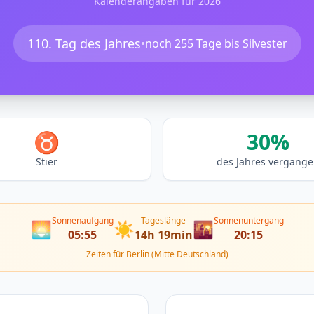
Kalenderangaben für 2026
110. Tag des Jahres
•
noch 255 Tage bis Silvester
♉
30%
Stier
des Jahres vergang
Sonnenaufgang
Tageslänge
Sonnenuntergang
🌅
☀️
🌇
05:55
14h 19min
20:15
Zeiten für Berlin (Mitte Deutschland)