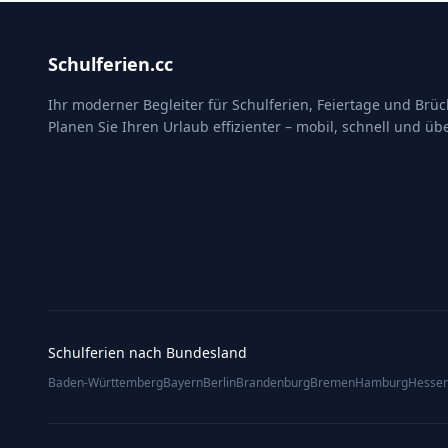
Schulferien.cc
Ihr moderner Begleiter für Schulferien, Feiertage und Brü
Planen Sie Ihren Urlaub effizienter – mobil, schnell und übe
Schulferien nach Bundesland
Baden-Württemberg
Bayern
Berlin
Brandenburg
Bremen
Hamburg
Hesse