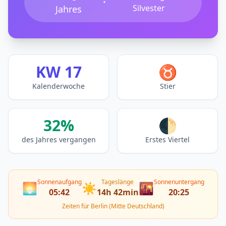
•
Silvester
Jahres
KW 17
♉
Kalenderwoche
Stier
32%
🌓
des Jahres vergangen
Erstes Viertel
Sonnenaufgang
Tageslänge
Sonnenuntergang
🌅
☀️
🌇
05:42
14h 42min
20:25
Zeiten für Berlin (Mitte Deutschland)