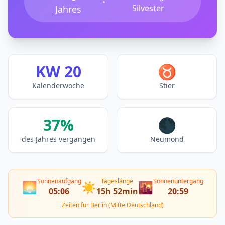
•
Silvester
Jahres
KW 20
♉
Kalenderwoche
Stier
37%
🌑
des Jahres vergangen
Neumond
Sonnenaufgang
Tageslänge
Sonnenuntergang
🌅
☀️
🌇
05:06
15h 52min
20:59
Zeiten für Berlin (Mitte Deutschland)