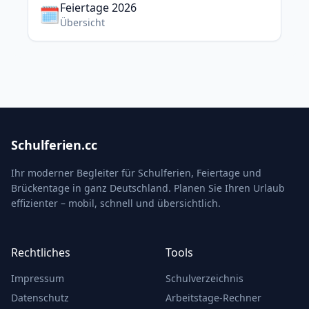
Feiertage 2026
🗓️
Übersicht
Schulferien.cc
Ihr moderner Begleiter für Schulferien, Feiertage und
Brückentage in ganz Deutschland. Planen Sie Ihren Urlaub
effizienter – mobil, schnell und übersichtlich.
Rechtliches
Tools
Impressum
Schulverzeichnis
Datenschutz
Arbeitstage-Rechner