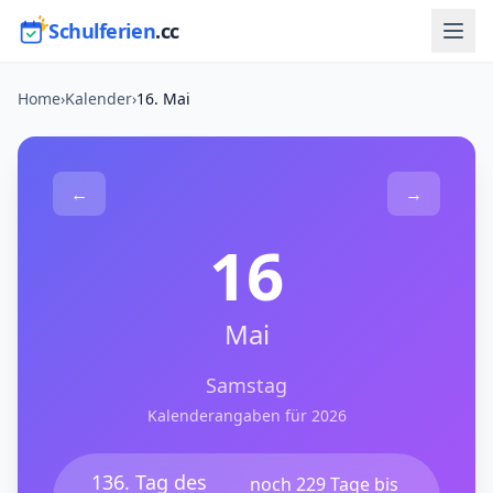
Schulferien
.cc
Home
›
Kalender
›
16. Mai
←
→
16
Mai
Samstag
Kalenderangaben für 2026
136. Tag des
noch 229 Tage bis