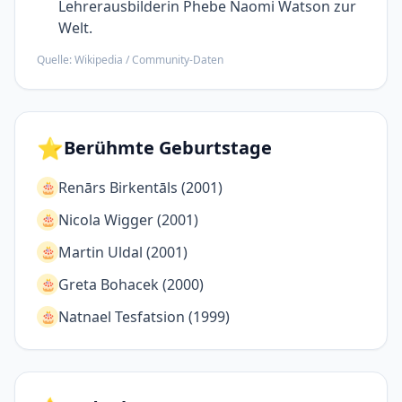
Lehrer­ausbilderin Phebe Naomi Watson zur
Welt.
Quelle: Wikipedia / Community-Daten
⭐
Berühmte Geburtstage
Renārs Birkentāls (2001)
🎂
Nicola Wigger (2001)
🎂
Martin Uldal (2001)
🎂
Greta Bohacek (2000)
🎂
Natnael Tesfatsion (1999)
🎂