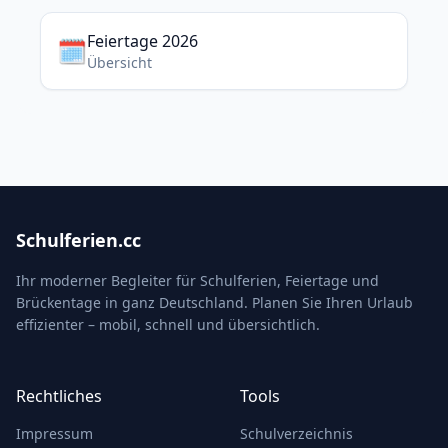
Feiertage 2026
🗓️
Übersicht
Schulferien.cc
Ihr moderner Begleiter für Schulferien, Feiertage und
Brückentage in ganz Deutschland. Planen Sie Ihren Urlaub
effizienter – mobil, schnell und übersichtlich.
Rechtliches
Tools
Impressum
Schulverzeichnis