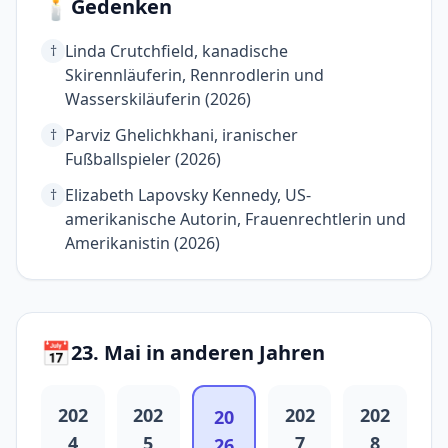
🕯️
Gedenken
Linda Crutchfield, kanadische
†
Skirennläuferin, Rennrodlerin und
Wasserskiläuferin (2026)
Parviz Ghelichkhani, iranischer
†
Fußballspieler (2026)
Elizabeth Lapovsky Kennedy, US-
†
amerikanische Autorin, Frauenrechtlerin und
Amerikanistin (2026)
📅
23. Mai in anderen Jahren
202
202
202
202
20
4
5
7
8
26