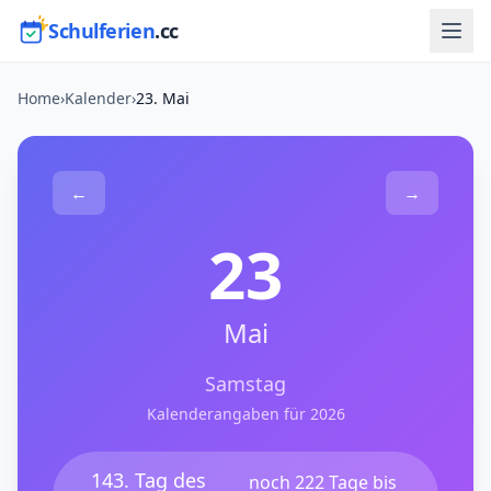
Schulferien
.cc
Home
›
Kalender
›
23. Mai
←
→
23
Mai
Samstag
Kalenderangaben für 2026
143. Tag des
noch 222 Tage bis