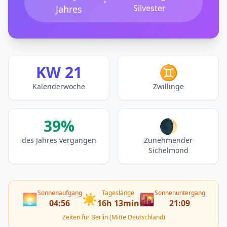
•
Silvester
Jahres
KW 21
♊
Kalenderwoche
Zwillinge
39%
🌒
des Jahres vergangen
Zunehmender
Sichelmond
Sonnenaufgang
Tageslänge
Sonnenuntergang
🌅
☀️
🌇
04:56
16h 13min
21:09
Zeiten für Berlin (Mitte Deutschland)