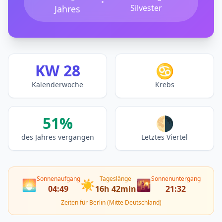
•
Silvester
Jahres
KW 28
♋
Kalenderwoche
Krebs
51%
🌗
des Jahres vergangen
Letztes Viertel
Sonnenaufgang
Tageslänge
Sonnenuntergang
🌅
☀️
🌇
04:49
16h 42min
21:32
Zeiten für Berlin (Mitte Deutschland)