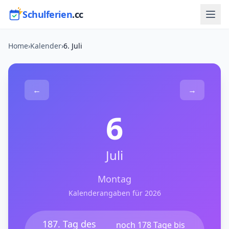
Schulferien
.cc
Home
›
Kalender
›
6. Juli
←
→
6
Juli
Montag
Kalenderangaben für 2026
187. Tag des
noch 178 Tage bis