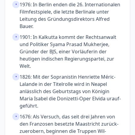
1976: In Berlin enden die 26. Inter­nationalen
•
Film­festspiele, die letzte Berlinale unter
Leitung des Gründungs­direktors Alfred
Bauer.
1901: In Kalkutta kommt der Rechts­anwalt
•
und Politiker Syama Prasad Mukherjee,
Gründer der BJS, einer Vorläuferin der
heutigen indischen Regierungs­partei, zur
Welt.
1826: Mit der Sopranistin Henriette Méric-
•
Lalande in der Titel­rolle wird in Neapel
anläss­lich des Geburts­tags von Königin
Maria Isabel die Donizetti-Oper Elvida urauf­
geführt.
1676: Als Versuch, das seit drei Jahren von
•
den Franzosen besetzte Maastricht zurück­
zuerobern, beginnen die Truppen Wil­