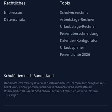
Rechtliches
Tools
Impressum
Schulverzeichnis
Datenschutz
Arbeitstage-Rechner
Urlaubstage-Rechner
Ferienüberschneidung
Kalender-Konfigurator
Urlaubsplaner
Feriendichte 2026
Schulferien nach Bundesland
Baden-Württemberg
Bayern
Berlin
Brandenburg
Bremen
Hamburg
Hessen
Mecklenburg-Vorpommern
Niedersachsen
Nordrhein-Westfalen
Rheinland-Pfalz
Saarland
Sachsen
Sachsen-Anhalt
Schleswig-Holstein
Thüringen