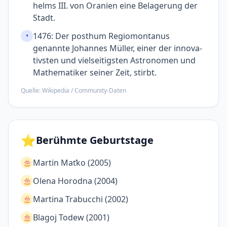
helms III. von Oranien eine Belagerung der
Stadt.
1476: Der posthum Regiomontanus
•
genannte Johannes Müller, einer der innova­
tivsten und viel­seitigsten Astronomen und
Mathe­matiker seiner Zeit, stirbt.
Quelle: Wikipedia / Community-Daten
⭐
Berühmte Geburtstage
Martin Maťko (2005)
🎂
Olena Horodna (2004)
🎂
Martina Trabucchi (2002)
🎂
Blagoj Todew (2001)
🎂