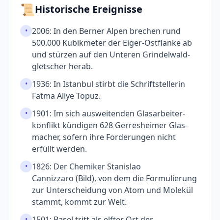
📜
Historische Ereignisse
2006: In den Berner Alpen brechen rund
•
500.000 Kubik­meter der Eiger-Ostflanke ab
und stürzen auf den Unteren Grindelwald­
gletscher herab.
1936: In Istanbul stirbt die Schrift­stellerin
•
Fatma Aliye Topuz.
1901: Im sich ausweitenden Glasarbeiter­
•
konflikt kündigen 628 Gerres­heimer Glas­
macher, sofern ihre Forderungen nicht
erfüllt werden.
1826: Der Chemiker Stanislao
•
Cannizzaro (Bild), von dem die Formulierung
zur Unter­scheidung von Atom und Molekül
stammt, kommt zur Welt.
1501: Basel tritt als elfter Ort der
•