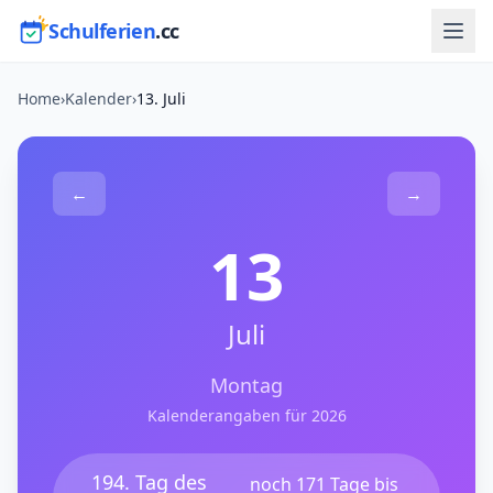
Schulferien
.cc
Home
›
Kalender
›
13. Juli
←
→
13
Juli
Montag
Kalenderangaben für 2026
194. Tag des
noch 171 Tage bis