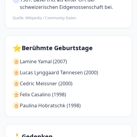
schweizerischen Eidgenossen­schaft bei.
Quelle: Wikipedia / Community-Daten
⭐
Berühmte Geburtstage
Lamine Yamal (2007)
🎂
Lucas Lynggaard Tønnesen (2000)
🎂
Cedric Meissner (2000)
🎂
Felix Casalino (1998)
🎂
Paulina Hobratschk (1998)
🎂
🕯️
Gedenken