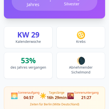
•
Silvester
Jahres
KW 29
♋
Kalenderwoche
Krebs
53%
🌘
des Jahres vergangen
Abnehmender
Sichelmond
Sonnenaufgang
Tageslänge
Sonnenuntergang
🌅
☀️
🌇
04:57
16h 29min
21:27
Zeiten für Berlin (Mitte Deutschland)