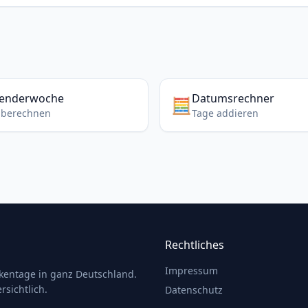
lenderwoche
Datumsrechner
🧮
berechnen
Tage addieren
Rechtliches
Impressum
ckentage in ganz Deutschland.
rsichtlich.
Datenschutz