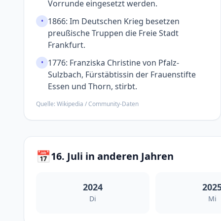
Vorrunde einge­setzt werden.
1866: Im Deutschen Krieg besetzen
•
preußische Truppen die Freie Stadt
Frankfurt.
1776: Franziska Christine von Pfalz-
•
Sulzbach, Fürst­äbtissin der Frauen­stifte
Essen und Thorn, stirbt.
Quelle: Wikipedia / Community-Daten
📅
16. Juli in anderen Jahren
2024
202
Di
Mi