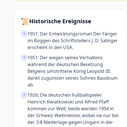
📜
Historische Ereignisse
1951: Der Entwicklungs­roman Der Fänger
•
im Roggen des Schrift­stellers J. D. Salinger
erscheint in den USA.
1951: Der wegen seines Verhal­tens
•
während der deutschen Beset­zung
Belgiens umstrit­tene König Leopold III.
dankt zugunsten seines Sohnes Baudouin
ab.
1926: Die deutschen Fußball­spieler
•
Heinrich Kwiatkowski und Alfred Pfaff
kommen zur Welt; beide werden 1954 in
der Schweiz Weltmeister, wobei sie nur bei
der 3:8-Niederlage gegen Ungarn in der