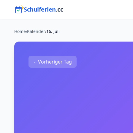
Schulferien
.cc
Home
›
Kalender
›
16. Juli
←
Vorheriger Tag