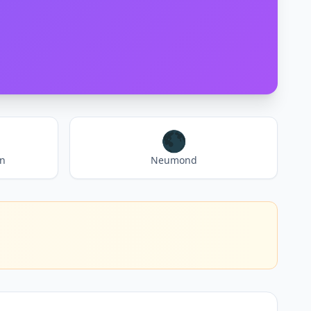
🌑
en
Neumond