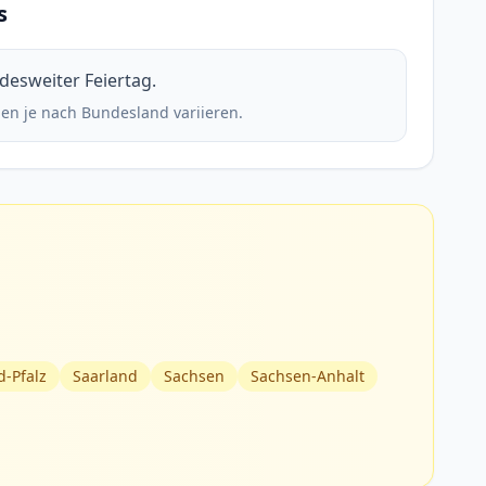
s
ndesweiter Feiertag.
en je nach Bundesland variieren.
d-Pfalz
Saarland
Sachsen
Sachsen-Anhalt