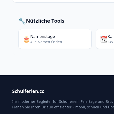
🔧
Nützliche Tools
Namenstage
Ka
🎂
📆
Alle Namen finden
KW 
Schulferien.cc
Ihr moderner Begleiter für Schulferien, Feiertage und Brü
Planen Sie Ihren Urlaub effizienter – mobil, schnell und übe