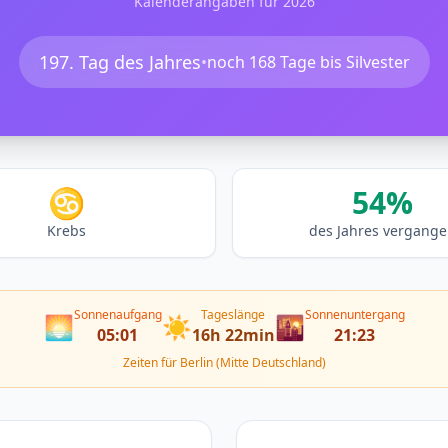
Kalenderangaben für 2026
197. Tag des Jahres
•
noch 168 Tage bis Silvester
♋
54%
Krebs
des Jahres vergang
Sonnenaufgang
Tageslänge
Sonnenuntergang
🌅
☀️
🌇
05:01
16h 22min
21:23
Zeiten für Berlin (Mitte Deutschland)