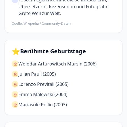
Über­setzerin, Rezen­sentin und Foto­grafin
Grete Weil zur Welt.
Quelle: Wikipedia / Community-Daten
⭐
Berühmte Geburtstage
Wolodar Arturowitsch Mursin (2006)
🎂
Julian Pauli (2005)
🎂
Lorenzo Previtali (2005)
🎂
Emma Malewski (2004)
🎂
Mariasole Pollio (2003)
🎂