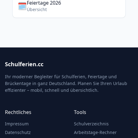
Feiertage 2026
🗓️
Übersicht
Schulferien.cc
Ihr moderner Begleiter für Schulferien, Feiertage und
Brückentage in ganz Deutschland. Planen Sie Ihren Urlaub
effizienter – mobil, schnell und übersichtlich.
Rechtliches
Tools
Impressum
Schulverzeichnis
Datenschutz
Arbeitstage-Rechner