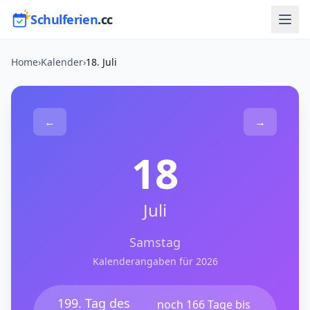
Schulferien
.cc
Home
›
Kalender
›
18. Juli
←
→
18
Juli
Samstag
Kalenderangaben für 2026
199. Tag des
noch 166 Tage bis