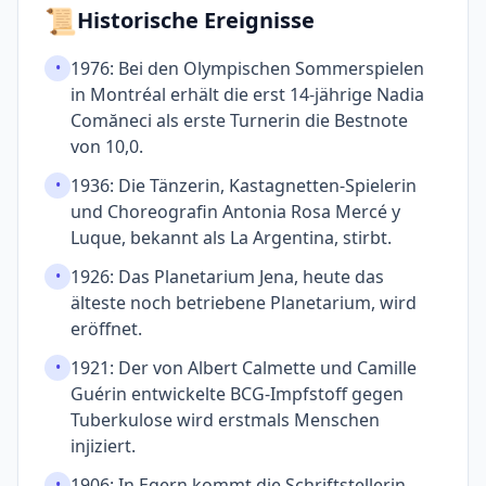
📜
Historische Ereignisse
1976: Bei den Olympischen Sommerspielen
•
in Montréal erhält die erst 14-jährige Nadia
Comăneci als erste Turnerin die Best­note
von 10,0.
1936: Die Tänzerin, Kastagnetten-Spielerin
•
und Choreografin Antonia Rosa Mercé y
Luque, bekannt als La Argentina, stirbt.
1926: Das Planetarium Jena, heute das
•
älteste noch betriebene Planetarium, wird
eröffnet.
1921: Der von Albert Calmette und Camille
•
Guérin entwickelte BCG-Impfstoff gegen
Tuberkulose wird erst­mals Menschen
injiziert.
1906: In Egern kommt die Schriftstellerin,
•