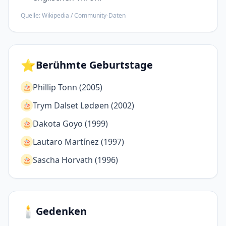
Quelle: Wikipedia / Community-Daten
⭐
Berühmte Geburtstage
Phillip Tonn (2005)
🎂
Trym Dalset Lødøen (2002)
🎂
Dakota Goyo (1999)
🎂
Lautaro Martínez (1997)
🎂
Sascha Horvath (1996)
🎂
🕯️
Gedenken