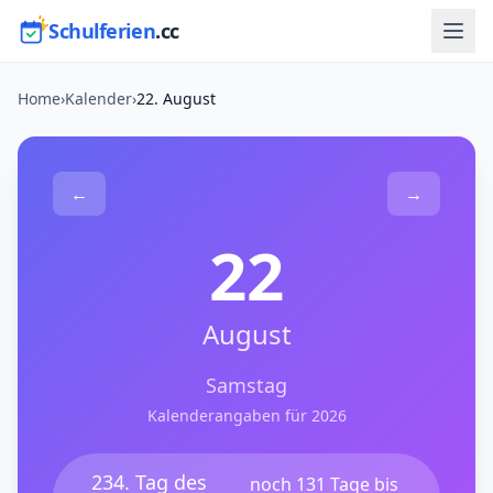
Schulferien
.cc
Home
›
Kalender
›
22. August
←
→
22
August
Samstag
Kalenderangaben für 2026
234. Tag des
noch 131 Tage bis