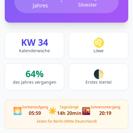
•
Silvester
Jahres
KW 34
♌
Kalenderwoche
Löwe
64%
🌓
des Jahres vergangen
Erstes Viertel
Sonnenaufgang
Tageslänge
Sonnenuntergang
🌅
☀️
🌇
05:59
14h 20min
20:19
Zeiten für Berlin (Mitte Deutschland)