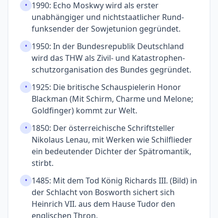
1990: Echo Moskwy wird als erster
•
unabhängiger und nicht­staatlicher Rund­
funk­sender der Sowjet­union gegründet.
1950: In der Bundesrepublik Deutschland
•
wird das THW als Zivil- und Katastrophen­
schutz­organisation des Bundes gegründet.
1925: Die britische Schau­spielerin Honor
•
Blackman (Mit Schirm, Charme und Melone;
Goldfinger) kommt zur Welt.
1850: Der öster­reichische Schrift­steller
•
Nikolaus Lenau, mit Werken wie Schilflieder
ein bedeutender Dichter der Spät­romantik,
stirbt.
1485: Mit dem Tod König Richards III. (Bild) in
•
der Schlacht von Bosworth sichert sich
Heinrich VII. aus dem Hause Tudor den
englischen Thron.