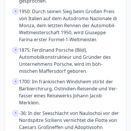
gesprochen.
1950: Durch seinen Sieg beim Großen Preis
•
von Italien auf dem Auto­dromo Nazio­nale di
Monza, dem letzten Rennen der Auto­mobil-
Welt­meister­schaft 1950, wird Giuseppe
Farina erster Formel-1-Weltmeister.
1875: Ferdinand Porsche (Bild),
•
Automobilkon­strukteur und Gründer des
Unternehmens Porsche, wird im böh­
mischen Maffers­dorf geboren.
1700: Im fränkischen Winds­heim stirbt der
•
Barbier­chirurg, Ost­indien-Reisen­de und Ver­
fasser eines Reise­werks Johann Jacob
Merklein.
-36: In der Seeschlacht von Naulochoi vor der
•
Nord­spitze Siziliens vernich­tet die Flotte von
Caesars Groß­neffen und Adoptiv­sohn