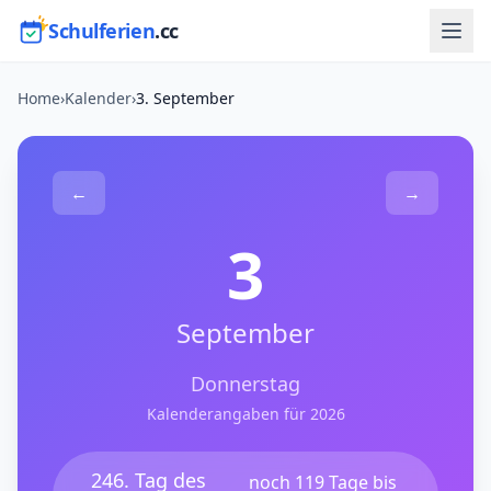
Schulferien
.cc
Home
›
Kalender
›
3. September
←
→
3
September
Donnerstag
Kalenderangaben für 2026
246. Tag des
noch 119 Tage bis