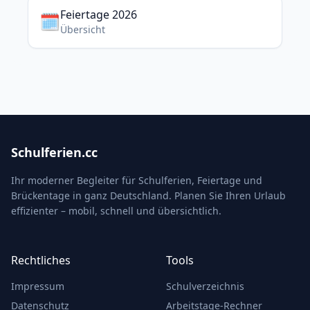
Feiertage 2026
🗓️
Übersicht
Schulferien.cc
Ihr moderner Begleiter für Schulferien, Feiertage und
Brückentage in ganz Deutschland. Planen Sie Ihren Urlaub
effizienter – mobil, schnell und übersichtlich.
Rechtliches
Tools
Impressum
Schulverzeichnis
Datenschutz
Arbeitstage-Rechner