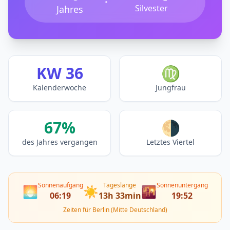
•
Silvester
Jahres
KW 36
♍
Kalenderwoche
Jungfrau
67%
🌗
des Jahres vergangen
Letztes Viertel
Sonnenaufgang
Tageslänge
Sonnenuntergang
🌅
☀️
🌇
06:19
13h 33min
19:52
Zeiten für Berlin (Mitte Deutschland)