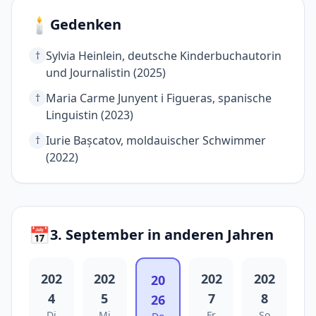
🕯️
Gedenken
Sylvia Heinlein, deutsche Kinderbuchautorin
†
und Journalistin (2025)
Maria Carme Junyent i Figueras, spanische
†
Linguistin (2023)
Iurie Bașcatov, moldauischer Schwimmer
†
(2022)
📅
3. September in anderen Jahren
202
202
202
202
20
4
5
7
8
26
Di
Mi
Fr
So