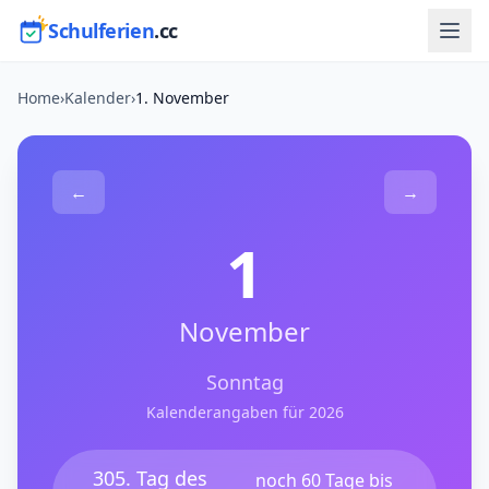
Schulferien
.cc
Home
›
Kalender
›
1. November
←
→
1
November
Sonntag
Kalenderangaben für 2026
305. Tag des
noch 60 Tage bis