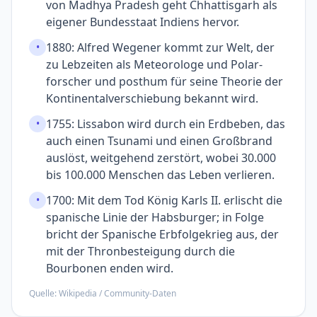
von Madhya Pradesh geht Chhattis­garh als
eigener Bundes­staat Indiens hervor.
1880: Alfred Wegener kommt zur Welt, der
•
zu Leb­zeiten als Meteoro­loge und Polar­
forscher und post­hum für seine Theorie der
Kontinental­verschiebung bekannt wird.
1755: Lissabon wird durch ein Erdbeben, das
•
auch einen Tsunami und einen Groß­brand
auslöst, weit­gehend zer­stört, wobei 30.000
bis 100.000 Menschen das Leben verlieren.
1700: Mit dem Tod König Karls II. erlischt die
•
spanische Linie der Habsburger; in Folge
bricht der Spanische Erbfolge­krieg aus, der
mit der Thron­besteigung durch die
Bourbonen enden wird.
Quelle: Wikipedia / Community-Daten