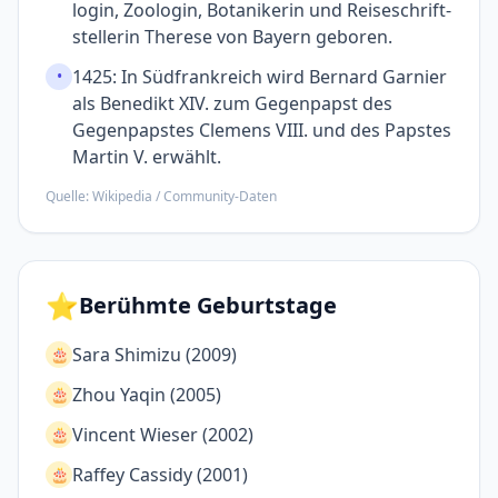
login, Zoologin, Bota­nikerin und Reise­schrift­
stellerin Therese von Bayern geboren.
1425: In Südfrankreich wird Bernard Garnier
•
als Bene­dikt XIV. zum Gegen­papst des
Gegen­papstes Cle­mens VIII. und des Papstes
Martin V. erwählt.
Quelle: Wikipedia / Community-Daten
⭐
Berühmte Geburtstage
Sara Shimizu (2009)
🎂
Zhou Yaqin (2005)
🎂
Vincent Wieser (2002)
🎂
Raffey Cassidy (2001)
🎂