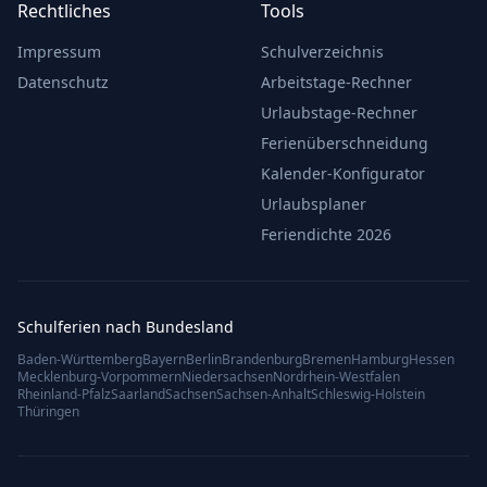
Rechtliches
Tools
Impressum
Schulverzeichnis
Datenschutz
Arbeitstage-Rechner
Urlaubstage-Rechner
Ferienüberschneidung
Kalender-Konfigurator
Urlaubsplaner
Feriendichte 2026
Schulferien nach Bundesland
Baden-Württemberg
Bayern
Berlin
Brandenburg
Bremen
Hamburg
Hessen
Mecklenburg-Vorpommern
Niedersachsen
Nordrhein-Westfalen
Rheinland-Pfalz
Saarland
Sachsen
Sachsen-Anhalt
Schleswig-Holstein
Thüringen