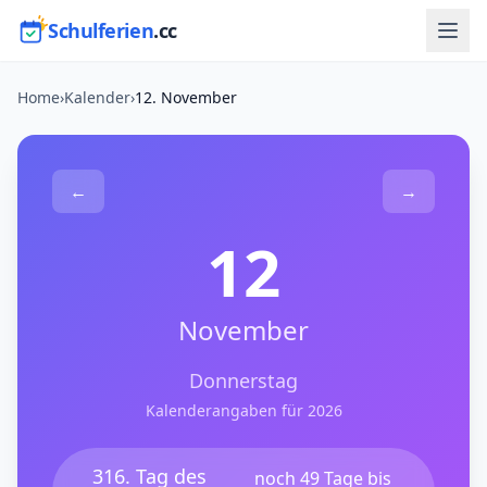
Schulferien
.cc
Home
›
Kalender
›
12. November
←
→
12
November
Donnerstag
Kalenderangaben für 2026
316. Tag des
noch 49 Tage bis