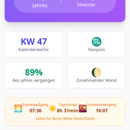
•
Silvester
Jahres
KW 47
♏
Kalenderwoche
Skorpion
89%
🌔
des Jahres vergangen
Zunehmender Mond
Sonnenaufgang
Tageslänge
Sonnenuntergang
🌅
☀️
🌇
07:36
8h 31min
16:07
Zeiten für Berlin (Mitte Deutschland)