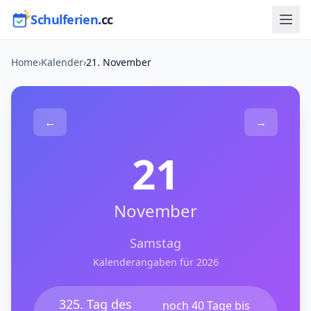
Schulferien
.cc
Home
›
Kalender
›
21. November
←
→
21
November
Samstag
Kalenderangaben für 2026
325. Tag des
noch 40 Tage bis