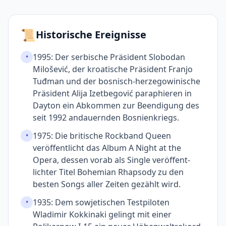
📜
Historische Ereignisse
1995: Der serbische Präsident Slobodan
•
Milošević, der kroatische Präsident Franjo
Tuđman und der bosnisch-herzegowi­nische
Präsident Alija Izetbegović paraphieren in
Dayton ein Abkommen zur Beendigung des
seit 1992 andauernden Bosnien­kriegs.
1975: Die britische Rock­band Queen
•
veröffentlicht das Album A Night at the
Opera, dessen vorab als Single veröffent­
lichter Titel Bohemian Rhapsody zu den
besten Songs aller Zeiten gezählt wird.
1935: Dem sowjetischen Test­piloten
•
Wladimir Kokkinaki gelingt mit einer