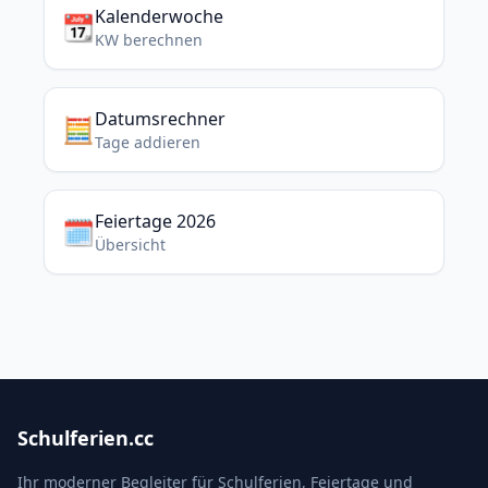
Kalenderwoche
📆
KW berechnen
Datumsrechner
🧮
Tage addieren
Feiertage 2026
🗓️
Übersicht
Schulferien.cc
Ihr moderner Begleiter für Schulferien, Feiertage und