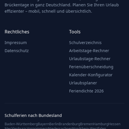
Brückentage in ganz Deutschland. Planen Sie Ihren Urlaub
effizienter – mobil, schnell und übersichtlich.
Rechtliches
Tools
Impressum
Schulverzeichnis
Datenschutz
Arbeitstage-Rechner
Urlaubstage-Rechner
Ferienüberschneidung
Kalender-Konfigurator
Urlaubsplaner
Feriendichte 2026
Schulferien nach Bundesland
Baden-Württemberg
Bayern
Berlin
Brandenburg
Bremen
Hamburg
Hessen
Mecklenburg-Vorpommern
Niedersachsen
Nordrhein-Westfalen