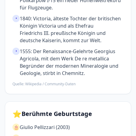
Polikarpow I-15 ein neuer Höhen­welt­rekord
für Flug­zeuge.
1840: Victoria, älteste Tochter der britischen
•
Königin Victoria und als Ehe­frau
Friedrichs III. preußische Königin und
deutsche Kaiserin, kommt zur Welt.
1555: Der Renaissance-Gelehrte Georgius
•
Agricola, mit dem Werk De re metallica
Begründer der modernen Mineralogie und
Geologie, stirbt in Chemnitz.
Quelle: Wikipedia / Community-Daten
⭐
Berühmte Geburtstage
Giulio Pellizzari (2003)
🎂