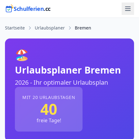
Schulferien
.cc
Startseite
Urlaubsplaner
Bremen
🏖️
Urlaubsplaner Bremen
2026 - Ihr optimaler Urlaubsplan
MIT 20 URLAUBSTAGEN
40
freie Tage!