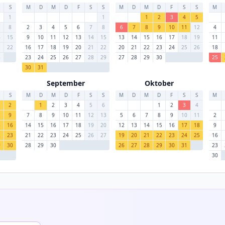
S
M
D
M
D
F
S
S
M
D
M
D
F
S
S
M
1
1
1
2
3
4
5
8
2
3
4
5
6
7
8
6
7
8
9
10
11
12
4
4
15
9
10
11
12
13
14
15
13
14
15
16
17
18
19
11
1
22
16
17
18
19
20
21
22
20
21
22
23
24
25
26
18
8
23
24
25
26
27
28
29
27
28
29
30
25
30
31
September
Oktober
S
M
D
M
D
F
S
S
M
D
M
D
F
S
S
M
2
1
2
3
4
5
6
1
2
3
4
9
7
8
9
10
11
12
13
5
6
7
8
9
10
11
2
5
16
14
15
16
17
18
19
20
12
13
14
15
16
17
18
9
2
23
21
22
23
24
25
26
27
19
20
21
22
23
24
25
16
9
30
28
29
30
26
27
28
29
30
31
23
30