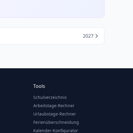
2027
Tools
Schulverzeichnis
Arbeitstage-Rechner
Urlaubstage-Rechner
Ferienüberschneidung
Kalender-Konfigurator