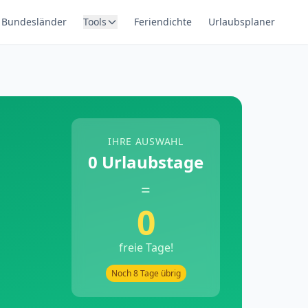
Bundesländer
Tools
Feriendichte
Urlaubsplaner
IHRE AUSWAHL
0 Urlaubstage
=
0
freie Tage!
Noch
8
Tage übrig