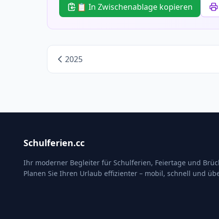
📋 In Zwischenablage kopieren
2025
Schulferien.cc
Ihr moderner Begleiter für Schulferien, Feiertage und Brü
Planen Sie Ihren Urlaub effizienter – mobil, schnell und übe