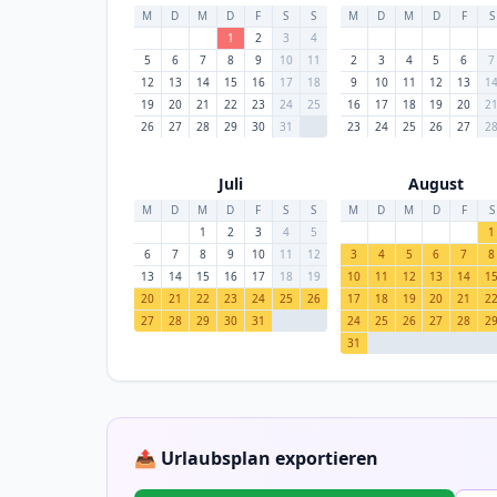
M
D
M
D
F
S
S
M
D
M
D
F
S
1
2
3
4
5
6
7
8
9
10
11
2
3
4
5
6
7
12
13
14
15
16
17
18
9
10
11
12
13
1
19
20
21
22
23
24
25
16
17
18
19
20
2
26
27
28
29
30
31
23
24
25
26
27
2
Juli
August
M
D
M
D
F
S
S
M
D
M
D
F
S
1
2
3
4
5
1
6
7
8
9
10
11
12
3
4
5
6
7
8
13
14
15
16
17
18
19
10
11
12
13
14
1
20
21
22
23
24
25
26
17
18
19
20
21
2
27
28
29
30
31
24
25
26
27
28
2
31
📤 Urlaubsplan exportieren