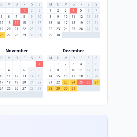
D
M
D
F
S
S
M
D
M
D
F
S
S
1
2
3
1
2
3
4
5
6
7
5
6
7
8
9
10
8
9
10
11
12
13
14
12
13
14
15
16
17
15
16
17
18
19
20
21
19
20
21
22
23
24
22
23
24
25
26
27
28
26
27
28
29
30
31
29
30
November
Dezember
D
M
D
F
S
S
M
D
M
D
F
S
S
1
1
2
3
4
5
6
3
4
5
6
7
8
7
8
9
10
11
12
13
10
11
12
13
14
15
14
15
16
17
18
19
20
17
18
19
20
21
22
21
22
23
24
25
26
27
24
25
26
27
28
29
28
29
30
31