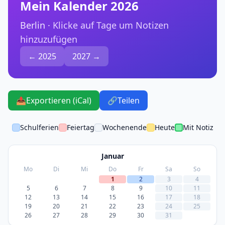
Mein Kalender 2026
Berlin ·
Klicke auf Tage um Notizen
hinzuzufügen
← 2025
2027 →
📤
Exportieren (iCal)
🔗
Teilen
Schulferien
Feiertag
Wochenende
Heute
Mit Notiz
Januar
Mo
Di
Mi
Do
Fr
Sa
So
1
2
3
4
5
6
7
8
9
10
11
12
13
14
15
16
17
18
19
20
21
22
23
24
25
26
27
28
29
30
31