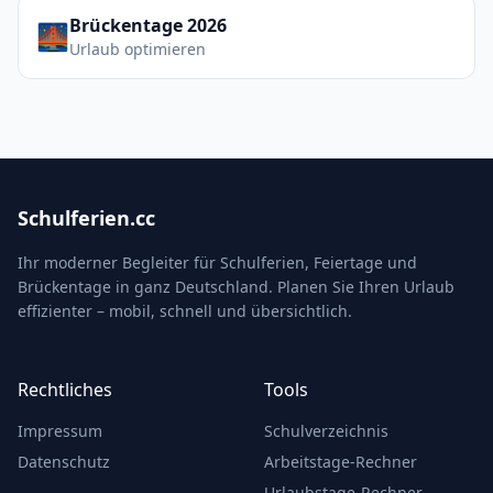
Brückentage 2026
🌉
Urlaub optimieren
Schulferien.cc
Ihr moderner Begleiter für Schulferien, Feiertage und
Brückentage in ganz Deutschland. Planen Sie Ihren Urlaub
effizienter – mobil, schnell und übersichtlich.
Rechtliches
Tools
Impressum
Schulverzeichnis
Datenschutz
Arbeitstage-Rechner
Urlaubstage-Rechner