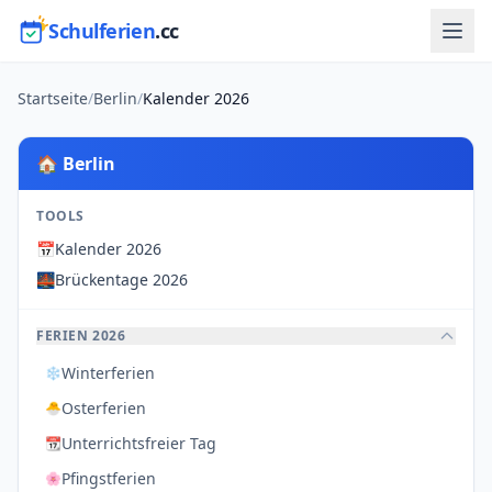
Schulferien
.cc
Startseite
/
Berlin
/
Kalender 2026
🏠 Berlin
TOOLS
📅
Kalender 2026
🌉
Brückentage 2026
FERIEN 2026
Winterferien
❄️
Osterferien
🐣
Unterrichtsfreier Tag
📆
Pfingstferien
🌸