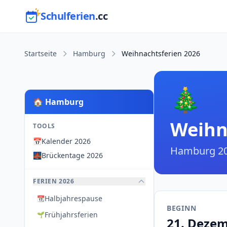
Schulferien
.cc
Startseite
Hamburg
Weihnachtsferien 2026
🎄
🏠 Hamburg
Weihn
TOOLS
📅
Kalender 2026
Hamburg 2
🌉
Brückentage 2026
FERIEN 2026
Halbjahrespause
📆
BEGINN
Frühjahrsferien
🌱
21. Deze