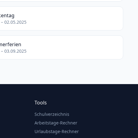
kentag
 – 02.05.2025
erferien
 – 03.09.2025
Tools
Schulverzeichnis
Arbeitstage-Rechner
Urlaubstage-Rechner