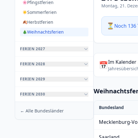
Pfingstferien
🌸
Montag, 21. Dez
Sommerferien
☀️
Herbstferien
🍂
⏳
Noch 136 
Weihnachtsferien
🎄
FERIEN 2027
Im Kalender
📅
FERIEN 2028
Jahresübersic
FERIEN 2029
Weihnachtsfer
FERIEN 2030
Bundesland
← Alle Bundesländer
Mecklenburg-V
Saarland