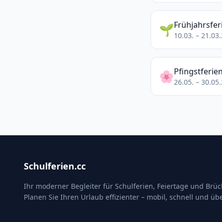
Frühjahrsfer
🌱
10.03. – 21.03
Pfingstferie
🌸
26.05. – 30.05
Schulferien.cc
Ihr moderner Begleiter für Schulferien, Feiertage und Brü
Planen Sie Ihren Urlaub effizienter – mobil, schnell und übe