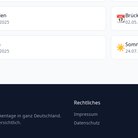
ien
Brüc
📆
.2025
02.05.
n
Somm
☀️
.2025
24.07.
Rechtliches
Impressum
ckentage in ganz Deutschland.
rsichtlich.
Datenschutz