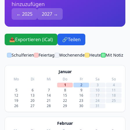
hinzuzufügen
← 2025
2027 →
📤
Exportieren (iCal)
🔗
Teilen
Schulferien
Feiertag
Wochenende
Heute
Mit Notiz
Januar
Mo
Di
Mi
Do
Fr
Sa
So
1
2
3
4
5
6
7
8
9
10
11
12
13
14
15
16
17
18
19
20
21
22
23
24
25
26
27
28
29
30
31
Februar