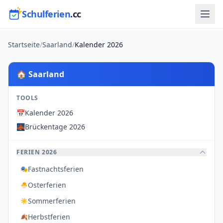
Schulferien
.cc
Startseite
/
Saarland
/
Kalender 2026
🏠 Saarland
TOOLS
📅
Kalender 2026
🌉
Brückentage 2026
FERIEN 2026
Fastnachtsferien
🎭
Osterferien
🐣
Sommerferien
☀️
Herbstferien
🍂