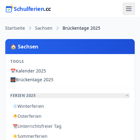
Schulferien
.cc
Startseite
Sachsen
Brückentage 2025
🏠 Sachsen
TOOLS
📅
Kalender 2025
🌉
Brückentage 2025
FERIEN 2025
Winterferien
❄️
Osterferien
🐣
Unterrichtsfreier Tag
📆
Sommerferien
☀️