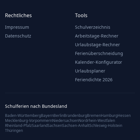
Rechtliches
Tools
Impressum
Schulverzeichnis
Datenschutz
Arbeitstage-Rechner
Urlaubstage-Rechner
Ferienüberschneidung
Kalender-Konfigurator
Urlaubsplaner
Feriendichte 2026
Schulferien nach Bundesland
Baden-Württemberg
Bayern
Berlin
Brandenburg
Bremen
Hamburg
Hessen
Mecklenburg-Vorpommern
Niedersachsen
Nordrhein-Westfalen
Rheinland-Pfalz
Saarland
Sachsen
Sachsen-Anhalt
Schleswig-Holstein
Thüringen