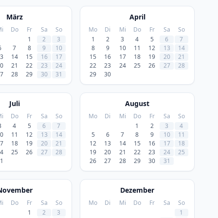
März
April
i
Do
Fr
Sa
So
Mo
Di
Mi
Do
Fr
Sa
So
1
2
3
1
2
3
4
5
6
7
6
7
8
9
10
8
9
10
11
12
13
14
3
14
15
16
17
15
16
17
18
19
20
21
0
21
22
23
24
22
23
24
25
26
27
28
7
28
29
30
31
29
30
Juli
August
i
Do
Fr
Sa
So
Mo
Di
Mi
Do
Fr
Sa
So
3
4
5
6
7
1
2
3
4
0
11
12
13
14
5
6
7
8
9
10
11
7
18
19
20
21
12
13
14
15
16
17
18
4
25
26
27
28
19
20
21
22
23
24
25
1
26
27
28
29
30
31
November
Dezember
i
Do
Fr
Sa
So
Mo
Di
Mi
Do
Fr
Sa
So
1
2
3
1