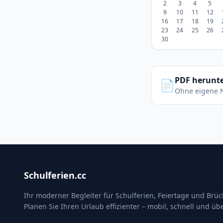
2
3
4
5
9
10
11
12
16
17
18
19
23
24
25
26
30
PDF herunt
📄
Ohne eigene 
Schulferien.cc
Ihr moderner Begleiter für Schulferien, Feiertage und Brü
Planen Sie Ihren Urlaub effizienter – mobil, schnell und übe