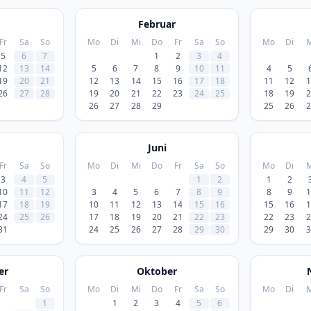
Februar
Fr
Sa
So
Mo
Di
Mi
Do
Fr
Sa
So
Mo
Di
M
5
6
7
1
2
3
4
12
13
14
5
6
7
8
9
10
11
4
5
19
20
21
12
13
14
15
16
17
18
11
12
1
26
27
28
19
20
21
22
23
24
25
18
19
2
26
27
28
29
25
26
2
Juni
Fr
Sa
So
Mo
Di
Mi
Do
Fr
Sa
So
Mo
Di
M
3
4
5
1
2
1
2
10
11
12
3
4
5
6
7
8
9
8
9
1
17
18
19
10
11
12
13
14
15
16
15
16
1
24
25
26
17
18
19
20
21
22
23
22
23
2
31
24
25
26
27
28
29
30
29
30
3
er
Oktober
Fr
Sa
So
Mo
Di
Mi
Do
Fr
Sa
So
Mo
Di
M
1
1
2
3
4
5
6