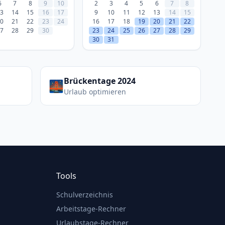
6
7
8
9
10
2
3
4
5
6
7
8
3
14
15
16
17
9
10
11
12
13
14
15
0
21
22
23
24
16
17
18
19
20
21
22
7
28
29
30
23
24
25
26
27
28
29
30
31
Brückentage 2024
🌉
Urlaub optimieren
Tools
Schulverzeichnis
Arbeitstage-Rechner
Urlaubstage-Rechner