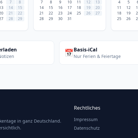
6
7
8
7
8
9
10
11
12
13
4
5
13
14
15
14
15
16
17
18
19
20
11
12
1
20
21
22
21
22
23
24
25
26
27
18
19
2
27
28
29
28
29
30
31
25
26
2
erladen
Basis-iCal
📅
Notizen
Nur Ferien & Feiertage
Rechtliches
Impressum
ckentage in ganz Deutschland.
rsichtlich.
Datenschutz