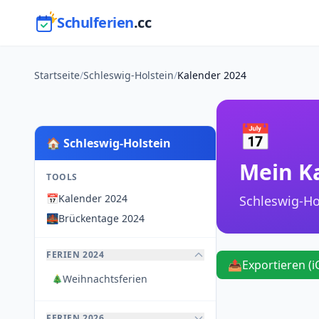
Schulferien
.cc
Startseite
/
Schleswig-Holstein
/
Kalender 2024
📅
🏠 Schleswig-Holstein
Mein K
TOOLS
📅
Kalender 2024
Schleswig-Ho
🌉
Brückentage 2024
FERIEN 2024
📤
Exportieren (i
Weihnachtsferien
🎄
FERIEN 2026