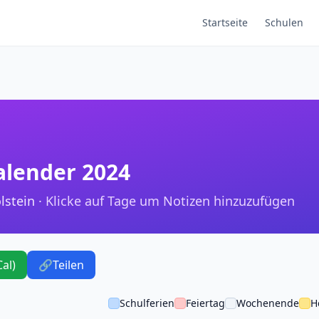
Startseite
Schulen
alender 2024
lstein ·
Klicke auf Tage um Notizen hinzuzufügen
Cal)
🔗
Teilen
Schulferien
Feiertag
Wochenende
H